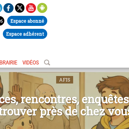
Espace abonné
Espace adhérent
IBRAIRIE
VIDÉOS
AFIS
es, rencontres, enquêtes
trouver près de chez vou