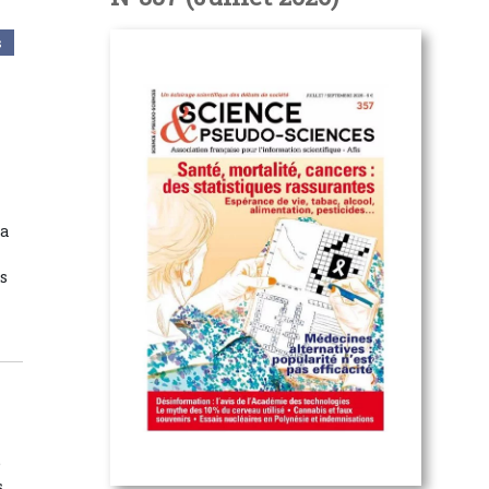
s
la
es
e
s