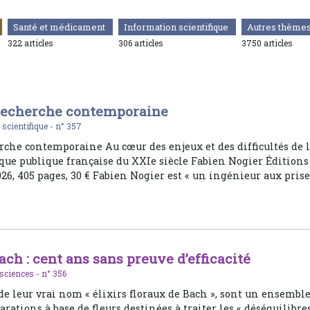
Santé et médicament
Information scientifique
Autres thème
322 articles
306 articles
3750 articles
 recherche contemporaine
é scientifique -
n° 357
rche contemporaine Au cœur des enjeux et des difficultés de 
ique publique française du XXIe siècle Fabien Nogier Éditions
26, 405 pages, 30 € Fabien Nogier est « un ingénieur aux pris
ach : cent ans sans preuve d’efficacité
sciences -
n° 356
 de leur vrai nom « élixirs floraux de Bach », sont un ensembl
arations à base de fleurs destinées à traiter les « déséquilibre