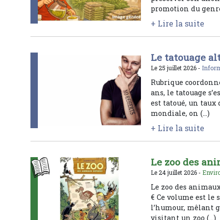
promotion du genre
+ Lire la suite
Le tatouage al
Le 25 juillet 2026 -
Inform
Rubrique coordonné
ans, le tatouage s’
est tatoué, un taux
mondiale, on (…)
+ Lire la suite
Le zoo des an
Le 24 juillet 2026 -
Enviro
Le zoo des animaux 
€ Ce volume est le
l’humour, mêlant g
visitant un zoo (…)