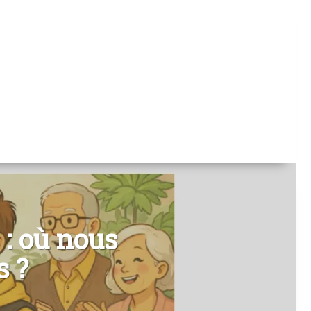
 : où nous
s ?