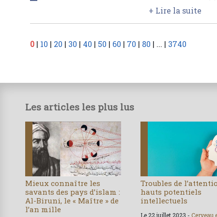
+ Lire la suite
0
|
10
|
20
|
30
|
40
|
50
|
60
|
70
|
80
|
...
|
3740
Les articles les plus lus
Mieux connaître les
Troubles de l’attenti
savants des pays d’islam :
hauts potentiels
Al-Biruni, le « Maître » de
intellectuels
l’an mille
Le 22 juillet 2023 -
Cerveau 