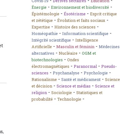
-
-
-
Covid-19
Dérives sectaires
Éducation
-
-
Énergie
Environnement et biodiversité
-
-
Épistémologie
Ésotérisme
Esprit critique
-
-
et zététique
Évolution et faits sociaux
-
-
Expertise
Histoire des sciences
-
-
Homéopathie
Information scientifique
-
Intégrité scientifique
Intelligence
et
-
-
Artificielle
Masculin et féminin
Médecines
-
-
alternatives
Nucléaire
OGM et
-
biotechnologies
Ondes
-
-
électromagnétiques
Paranormal
Pseudo-
-
-
-
sciences
Psychanalyse
Psychologie
-
-
Rationalisme
Santé et médicament
Science
-
-
et décision
Science et médias
Science et
-
-
religion
Sociologie
Statistiques et
-
-
probabilité
Technologie
s,