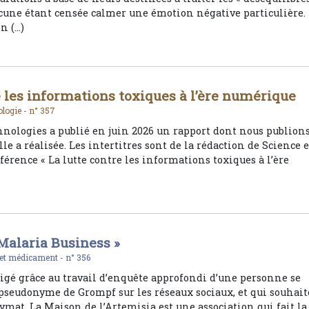
cune étant censée calmer une émotion négative particulière.
n (…)
e les informations toxiques à l’ère numérique
logie -
n° 357
hnologies a publié en juin 2026 un rapport dont nous publion
lle a réalisée. Les intertitres sont de la rédaction de Science e
férence « La lutte contre les informations toxiques à l’ère
 Malaria Business »
 et médicament -
n° 356
édigé grâce au travail d’enquête approfondi d’une personne se
 pseudonyme de Grompf sur les réseaux sociaux, et qui souhait
mat. La Maison de l’Artemisia est une association qui fait la