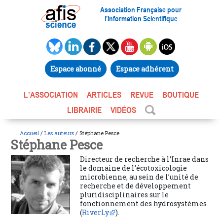
Association Française pour
l’Information Scientifique
Espace abonné
Espace adhérent
L’ASSOCIATION
ARTICLES
REVUE
BOUTIQUE
LIBRAIRIE
VIDÉOS
Accueil
/
Les auteurs
/ Stéphane Pesce
Stéphane Pesce
Directeur de recherche à l’Inrae dans
le domaine de l’écotoxicologie
microbienne, au sein de l’unité de
recherche et de développement
pluridisciplinaires sur le
fonctionnement des hydrosystèmes
(
RiverLy
).