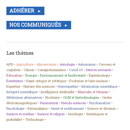
ADHÉRER
NOS COMMUNIQUÉS
Les thèmes
-
-
-
-
-
AFIS
Agriculture
Alimentation
Astrologie
Astronomie
Cerveau et
-
-
-
-
-
cognition
Climat
Conspirationnisme
Covid-19
Dérives sectaires
-
-
-
-
Éducation
Énergie
Environnement et biodiversité
Épistémologie
-
-
-
Ésotérisme
Esprit critique et zététique
Évolution et faits sociaux
-
-
-
-
Expertise
Histoire des sciences
Homéopathie
Information scientifique
-
-
-
Intégrité scientifique
Intelligence Artificielle
Masculin et féminin
-
-
-
Médecines alternatives
Nucléaire
OGM et biotechnologies
Ondes
-
-
-
-
électromagnétiques
Paranormal
Pseudo-sciences
Psychanalyse
-
-
-
-
Psychologie
Rationalisme
Santé et médicament
Science et décision
-
-
-
Science et médias
Science et religion
Sociologie
Statistiques et
-
-
probabilité
Technologie