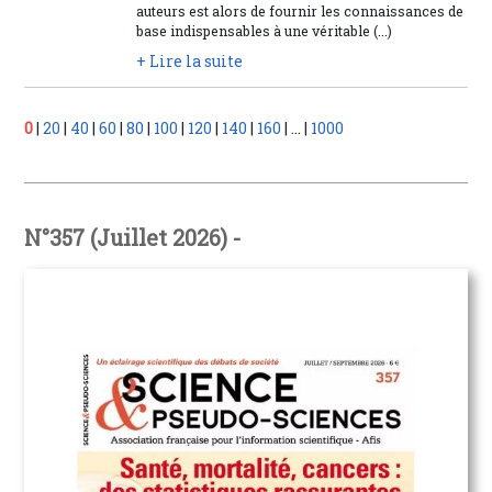
auteurs est alors de fournir les connaissances de
base indispensables à une véritable (...)
+ Lire la suite
0
|
20
|
40
|
60
|
80
|
100
|
120
|
140
|
160
|
...
|
1000
N°357 (Juillet 2026) -