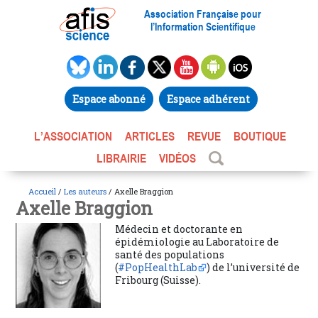
Association Française pour
l’Information Scientifique
Espace abonné
Espace adhérent
L’ASSOCIATION
ARTICLES
REVUE
BOUTIQUE
LIBRAIRIE
VIDÉOS
Accueil
/
Les auteurs
/ Axelle Braggion
Axelle Braggion
Médecin et doctorante en
épidémiologie au Laboratoire de
santé des populations
(
#PopHealthLab
) de l’université de
Fribourg (Suisse).