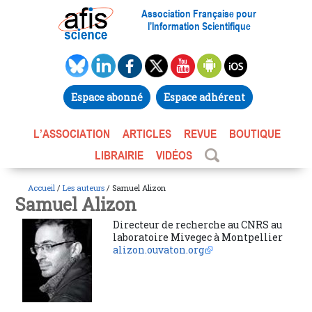
Association Française pour
l’Information Scientifique
Espace abonné
Espace adhérent
L’ASSOCIATION
ARTICLES
REVUE
BOUTIQUE
LIBRAIRIE
VIDÉOS
Accueil
/
Les auteurs
/ Samuel Alizon
Samuel Alizon
Directeur de recherche au CNRS au
laboratoire Mivegec à Montpellier
alizon.ouvaton.org