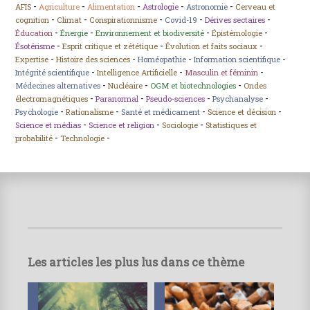
-
-
-
-
-
AFIS
Agriculture
Alimentation
Astrologie
Astronomie
Cerveau et
-
-
-
-
-
cognition
Climat
Conspirationnisme
Covid-19
Dérives sectaires
-
-
-
-
Éducation
Énergie
Environnement et biodiversité
Épistémologie
-
-
-
Ésotérisme
Esprit critique et zététique
Évolution et faits sociaux
-
-
-
-
Expertise
Histoire des sciences
Homéopathie
Information scientifique
-
-
-
Intégrité scientifique
Intelligence Artificielle
Masculin et féminin
-
-
-
Médecines alternatives
Nucléaire
OGM et biotechnologies
Ondes
-
-
-
-
électromagnétiques
Paranormal
Pseudo-sciences
Psychanalyse
-
-
-
-
Psychologie
Rationalisme
Santé et médicament
Science et décision
-
-
-
Science et médias
Science et religion
Sociologie
Statistiques et
-
-
probabilité
Technologie
Les articles les plus lus dans ce thème