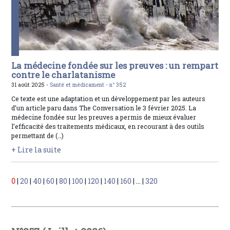
La médecine fondée sur les preuves : un rempart
contre le charlatanisme
31 août 2025 -
Santé et médicament -
n° 352
Ce texte est une adaptation et un développement par les auteurs
d’un article paru dans The Conversation le 3 février 2025. La
médecine fondée sur les preuves a permis de mieux évaluer
l’efficacité des traitements médicaux, en recourant à des outils
permettant de (…)
+ Lire la suite
0
|
20
|
40
|
60
|
80
|
100
|
120
|
140
|
160
|
...
|
320