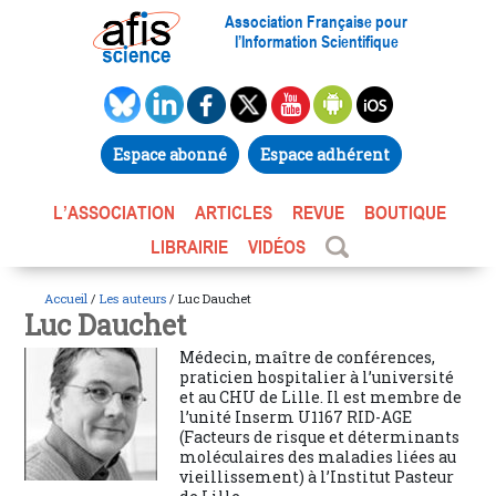
Association Française pour
l’Information Scientifique
Espace abonné
Espace adhérent
L’ASSOCIATION
ARTICLES
REVUE
BOUTIQUE
LIBRAIRIE
VIDÉOS
Accueil
/
Les auteurs
/ Luc Dauchet
Luc Dauchet
Médecin, maître de conférences,
praticien hospitalier à l’université
et au CHU de Lille. Il est membre de
l’unité Inserm U1167 RID-AGE
(Facteurs de risque et déterminants
moléculaires des maladies liées au
vieillissement) à l’Institut Pasteur