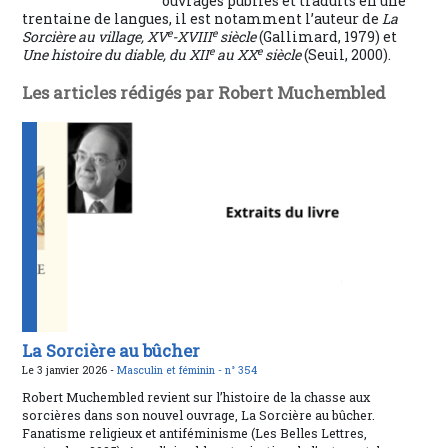
ouvrages publiés et traduits en une
trentaine de langues, il est notamment l’auteur de
La
e
e
Sorcière au village, XV
-XVIII
siècle
(Gallimard, 1979) et
e
e
Une histoire du diable, du XII
au XX
siècle
(Seuil, 2000).
Les articles rédigés par Robert Muchembled
La Sorcière au bûcher
Le 3 janvier 2026 -
Masculin et féminin -
n° 354
Robert Muchembled revient sur l’histoire de la chasse aux
sorcières dans son nouvel ouvrage, La Sorcière au bûcher.
Fanatisme religieux et antiféminisme (Les Belles Lettres,