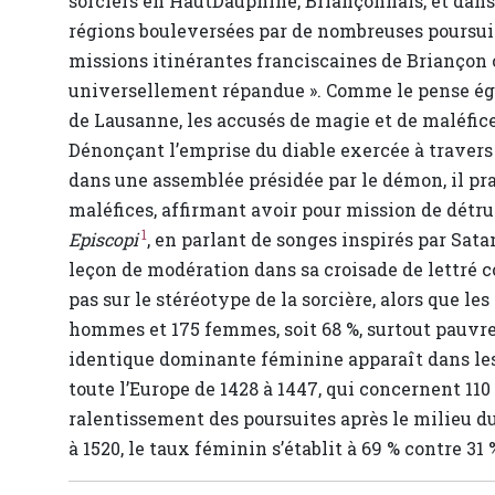
sorciers en HautDauphiné, Briançonnais, et dans
régions bouleversées par de nombreuses poursui
missions itinérantes franciscaines de Briançon 
universellement répandue ». Comme le pense ég
de Lausanne, les accusés de magie et de maléfic
Dénonçant l’emprise du diable exercée à travers 
dans une assemblée présidée par le démon, il pra
maléfices, affirmant avoir pour mission de détrui
1
Episcopi
, en parlant de songes inspirés par Satan
leçon de modération dans sa croisade de lettré c
pas sur le stéréotype de la sorcière, alors que l
hommes et 175 femmes, soit 68 %, surtout pauvres
identique dominante féminine apparaît dans les
toute l’Europe de 1428 à 1447, qui concernent 1
ralentissement des poursuites après le milieu 
à 1520, le taux féminin s’établit à 69 % contre 3