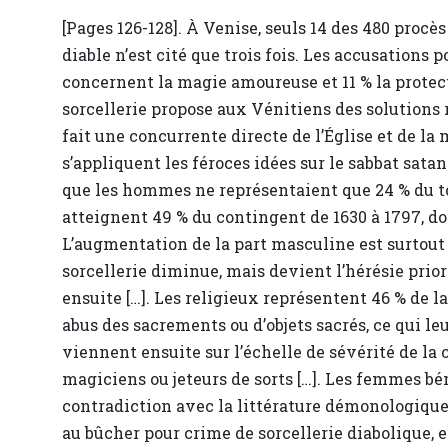
[Pages 126-128]. À Venise, seuls 14 des 480 proc
diable n’est cité que trois fois. Les accusations p
concernent la magie amoureuse et 11 % la protect
sorcellerie propose aux Vénitiens des solutions r
fait une concurrente directe de l’Église et de la
s’appliquent les féroces idées sur le sabbat sata
que les hommes ne représentaient que 24 % du tot
atteignent 49 % du contingent de 1630 à 1797, don
L’augmentation de la part masculine est surtout 
sorcellerie diminue, mais devient l’hérésie priori
ensuite […]. Les religieux représentent 46 % de l
abus des sacrements ou d’objets sacrés, ce qui le
viennent ensuite sur l’échelle de sévérité de la 
magiciens ou jeteurs de sorts […]. Les femmes bé
contradiction avec la littérature démonologique
au bûcher pour crime de sorcellerie diabolique, 