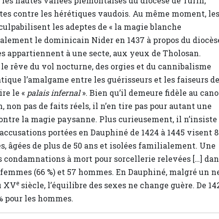
 les hautes vallées piémontaises du diocèse de Turin,
tes contre les hérétiques vaudois. Au même moment, le
culpabilisent les adeptes de « la magie blanche
alement le dominicain Nider en 1437 à propos du diocès
es appartiennent à une secte, aux yeux de Tholosan.
le rêve du vol nocturne, des orgies et du cannibalisme
tique l’amalgame entre les guérisseurs et les faiseurs d
re le «
palais infernal
». Bien qu’il demeure fidèle au can
, non pas de faits réels, il n’en tire pas pour autant une
ontre la magie paysanne. Plus curieusement, il n’insiste
es accusations portées en Dauphiné de 1424 à 1445 visent 
, âgées de plus de 50 ans et isolées familialement. Une
 condamnations à mort pour sorcellerie relevées […] dan
10 femmes (66 %) et 57 hommes. En Dauphiné, malgré un n
e
du XV
siècle, l’équilibre des sexes ne change guère. De 14
1 % pour les hommes.