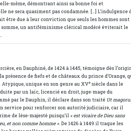
 elle-même, démontrant ainsi sa bonne foi et
’elle ne sera quasiment pas condamnée. […] L’indulgence 
it être due à leur conviction que seuls les hommes sont
n somme, un antiféminisme clérical modéré éviterait le
…
rcière, en Dauphiné, de 1424 à 1445, témoigne dès l’origi
 la présence de fiefs et de châteaux du prince d’Orange, q
e
. Atypique, unique en son genre au XV
siècle dans le
uite par un laïc, licencié en droit, juge-mage du
mé par le Dauphin, il déclare dans son traité
Ut magor
on service pour renforcer son autorité judiciaire, car il
rime de lèse-majesté puisqu’il
« est vicaire de Dieu sans
e Dieu, et non comme homme »
. De 1426 à 1449 il traque les