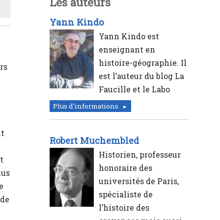
Les auteurs
Yann Kindo
Yann Kindo est
enseignant en
histoire-géographie. Il
rs
est l’auteur du blog La
Faucille et le Labo
Plus d'informations
ut
Robert Muchembled
Historien, professeur
t
honoraire des
lus
universités de Paris,
e
spécialiste de
 de
l’histoire des