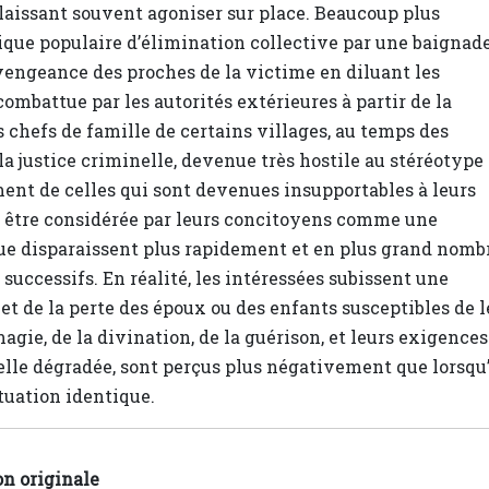
es laissant souvent agoniser sur place. Beaucoup plus
atique populaire d’élimination collective par une baignad
a vengeance des proches de la victime en diluant les
ombattue par les autorités extérieures à partir de la
s chefs de famille de certains villages, au temps des
la justice criminelle, devenue très hostile au stéréotype
ement de celles qui sont devenues insupportables à leurs
t être considérée par leurs concitoyens comme une
que disparaissent plus rapidement et en plus grand nomb
 successifs. En réalité, les intéressées subissent une
s et de la perte des époux ou des enfants susceptibles de l
agie, de la divination, de la guérison, et leurs exigences
elle dégradée, sont perçus plus négativement que lorsqu’
tuation identique.
on originale