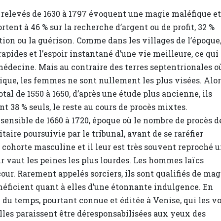
ès relevés de 1630 à 1797 évoquent une magie maléfique et
ortent à 46 % sur la recherche d’argent ou de profit, 32 %
ion ou la guérison. Comme dans les villages de l’époque,
apides et l’espoir instantané d’une vie meilleure, ce qui
 médecine. Mais au contraire des terres septentrionales o
nique, les femmes ne sont nullement les plus visées. Alo
al de 1550 à 1650, d’après une étude plus ancienne, ils
t 38 % seuls, le reste au cours de procès mixtes.
sensible de 1660 à 1720, époque où le nombre de procès d
taire poursuivie par le tribunal, avant de se raréfier
a cohorte masculine et il leur est très souvent reproché 
ur vaut les peines les plus lourdes. Les hommes laïcs
cour. Rarement appelés sorciers, ils sont qualifiés de mag
néficient quant à elles d’une étonnante indulgence. En
 du temps, pourtant connue et éditée à Venise, qui les v
elles paraissent être déresponsabilisées aux yeux des