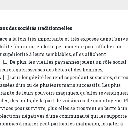
ns des sociétés traditionnelles
ce à la fois très importante et très exposée dans l’unive
ilité féminine, en lutte permanente pour afficher un
 supériorité à leurs semblables, elles affichent
 […] De plus, les vieilles paysannes jouent un rôle social
eures, guérisseuses des bêtes et des hommes,
 […] Leur longévité les rend cependant suspectes, surto
assées d’un ou de plusieurs maris successifs. Les plus
crainte de leurs pouvoirs magiques, qu’elles revendiquen
des, des prêts, de la part de voisins ou de concitoyens. P
vices pour survivre, plus elles se trouvent en butte à un
s réactions négatives d’une communauté qui les supporte
hommes à marier peut parfois les malmener, les jeter à