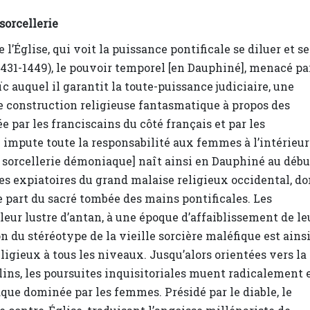
sorcellerie
 l’Église, qui voit la puissance pontificale se diluer et se
(1431-1449), le pouvoir temporel [en Dauphiné], menacé pa
ïc auquel il garantit la toute-puissance judiciaire, une
une construction religieuse fantasmatique à propos des
 par les franciscains du côté français et par les
i impute toute la responsabilité aux femmes à l’intérieur
la sorcellerie démoniaque] naît ainsi en Dauphiné au débu
mes expiatoires du grand malaise religieux occidental, do
e part du sacré tombée des mains pontificales. Les
leur lustre d’antan, à une époque d’affaiblissement de le
on du stéréotype de la vieille sorcière maléfique est ains
eligieux à tous les niveaux. Jusqu’alors orientées vers la
ins, les poursuites inquisitoriales muent radicalement 
ue dominée par les femmes. Présidé par le diable, le