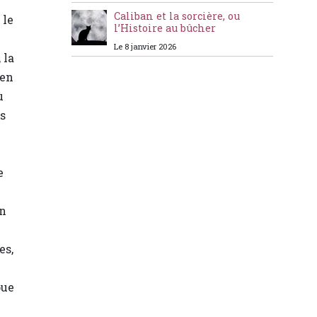
Caliban et la sorcière, ou
 le
l’Histoire au bûcher
Le 8 janvier 2026
 la
 en
ù
rs
e
un
es,
oue