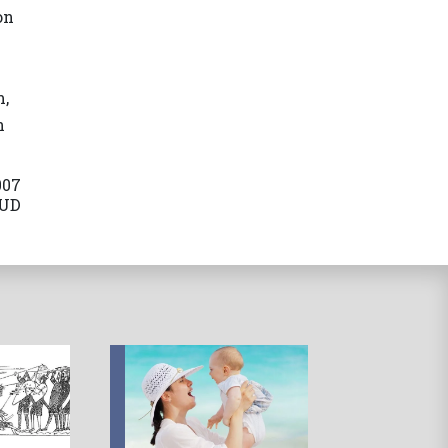
on
m,
n
007
AUD