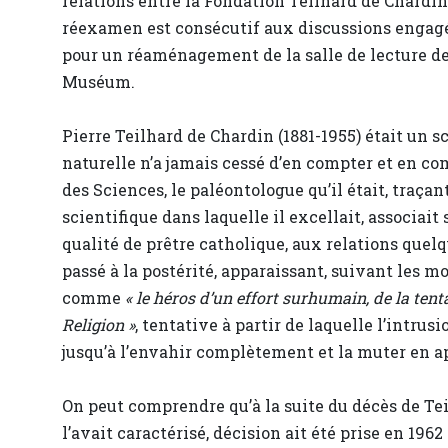
relations entre la Fondation Teilhard de Chardin 
réexamen est consécutif aux discussions engagées
pour un réaménagement de la salle de lecture de 
Muséum.
Pierre Teilhard de Chardin (1881-1955) était un 
naturelle n’a jamais cessé d’en compter et en c
des Sciences, le paléontologue qu’il était, traçant
scientifique dans laquelle il excellait, associai
qualité de prêtre catholique, aux relations quel
passé à la postérité, apparaissant, suivant les 
comme
« le héros d’un effort surhumain, de la tent
Religion »
, tentative à partir de laquelle l’intru
jusqu’à l’envahir complètement et la muter en a
On peut comprendre qu’à la suite du décès de Te
l’avait caractérisé, décision ait été prise en 19