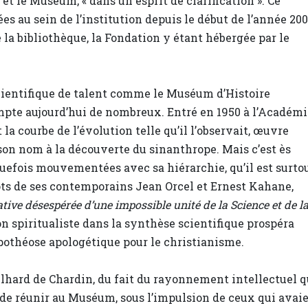
et le Muséum, « dans un esprit de clarification ». Ce
 au sein de l’institution depuis le début de l’année 20
la bibliothèque, la Fondation y étant hébergée par le
scientifique de talent comme le Muséum d’Histoire
ompte aujourd’hui de nombreux. Entré en 1950 à l’Académi
 la courbe de l’évolution telle qu’il l’observait, œuvre
t son nom à la découverte du sinanthrope. Mais c’est ès
quefois mouvementées avec sa hiérarchie, qu’il est surto
mots de ses contemporains Jean Orcel et Ernest Kahane,
ative désespérée d’une impossible unité de la Science et de l
sion spiritualiste dans la synthèse scientifique prospéra
pothéose apologétique pour le christianisme.
ilhard de Chardin, du fait du rayonnement intellectuel q
62 de réunir au Muséum, sous l’impulsion de ceux qui avai