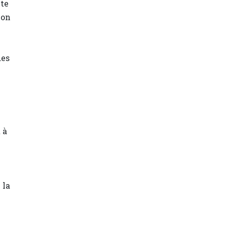
ute
ion
des
 à
 la