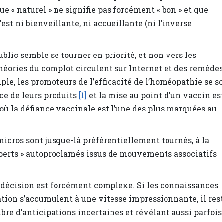
que « naturel » ne signifie pas forcément « bon » et que
st ni bienveillante, ni accueillante (ni l’inverse
ublic semble se tourner en priorité, et non vers les
héories du complot circulent sur Internet et des remède
mple, les promoteurs de l’efficacité de l’homéopathie se s
nce de leurs produits
[1]
et la mise au point d’un vaccin es
où la défiance vaccinale est l’une des plus marquées au
micros sont jusque-là préférentiellement tournés, à la
experts » autoproclamés issus de mouvements associatifs
e décision est forcément complexe. Si les connaissances
ation s’accumulent à une vitesse impressionnante, il res
re d’anticipations incertaines et révélant aussi parfois