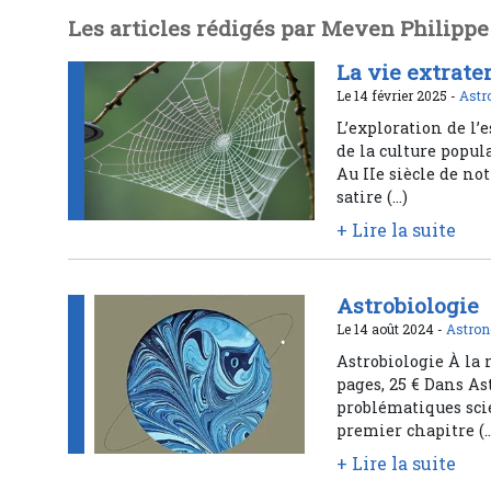
Les articles rédigés par Meven Philippe
La vie extrater
Le 14 février 2025 -
Astr
L’exploration de l’
de la culture popula
Au IIe siècle de no
satire (…)
+ Lire la suite
Astrobiologie
Le 14 août 2024 -
Astron
Astrobiologie À la 
pages, 25 € Dans A
problématiques scie
premier chapitre (
+ Lire la suite