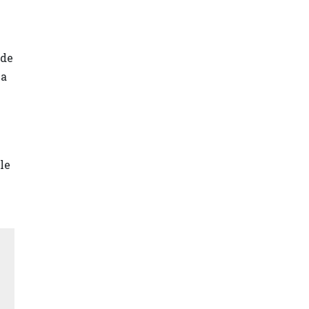
 de
la
le