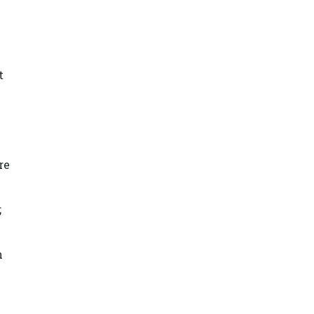
t
re
;
n