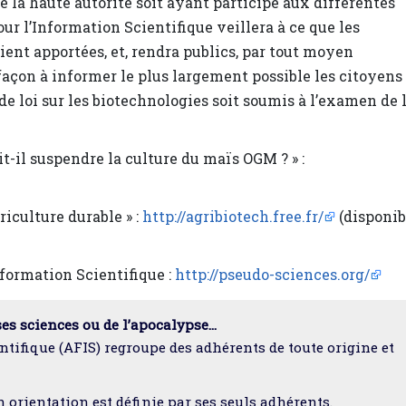
e la haute autorité soit ayant participé aux différentes
ur l’Information Scientifique veillera à ce que les
ent apportées, et, rendra publics, par tout moyen
 façon à informer le plus largement possible les citoyens
de loi sur les biotechnologies soit soumis à l’examen de 
it-il suspendre la culture du maïs OGM ? » :
iculture durable » :
http://agribiotech.free.fr/
(disponib
nformation Scientifique :
http://pseudo-sciences.org/
ses sciences ou de l’apocalypse…
ntifique (AFIS) regroupe des adhérents de toute origine et
n orientation est définie par ses seuls adhérents.