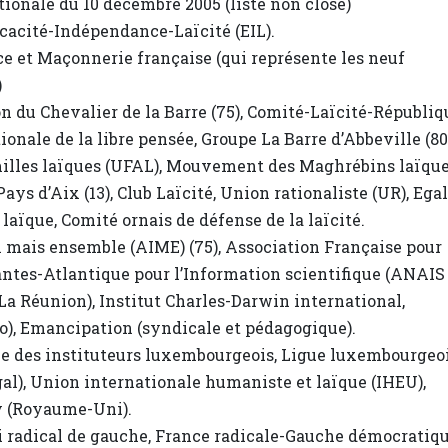
tionale du 10 décembre 2005 (liste non close)
icacité-Indépendance-Laïcité (EIL).
e et Maçonnerie française (qui représente les neuf
)
on du Chevalier de la Barre (75), Comité-Laïcité-Républiq
ionale de la libre pensée, Groupe La Barre d’Abbeville (80
amilles laïques (UFAL), Mouvement des Maghrébins laïqu
ays d’Aix (13), Club Laïcité, Union rationaliste (UR), Ega
laïque, Comité ornais de défense de la laïcité.
ici mais ensemble (AIME) (75), Association Française pour
antes-Atlantique pour l’Information scientifique (ANAIS 
(La Réunion), Institut Charles-Darwin international,
), Emancipation (syndicale et pédagogique).
le des instituteurs luxembourgeois, Ligue luxembourgeo
al), Union internationale humaniste et laïque (IHEU),
ty (Royaume-Uni).
rti radical de gauche, France radicale-Gauche démocratiq