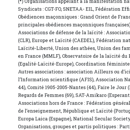
(*) Organisations appelant à la manifestation na
Syndicats : CGT-FO, SNETAA- EIL, Fédération Eff
Obédiences maçonniques : Grand Orient de Franc
principales obédiences maçonniques françaises
Associations de défense de la laïcité : Associati
(CLR), Europe et Laïcité (CAEDEL), Fédération nat
Laïcité-Liberté, Union des athées, Union des f
en France (MMLF), Observatoire de la laïcité du P
(Egalité-Laïcité-Europe), Coordination féministe 
Autres associations : association Ailleurs ou d’
l’Information scientifique (AFIS), Association N
44), Comité 1905-2005-Nantes (44), Faire le Jour 
Regards de Femmes (69), SAT-Amikaro (Esperanto
Associations hors de France : Fédération généra
de l’enseignement, République et Laïcité (Portug
Europa Laica (Espagne), National Secular Socie
Organisations, groupes et partis politiques : Pa