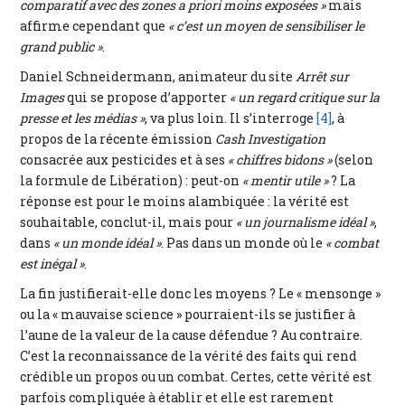
comparatif avec des zones a priori moins exposées »
mais
affirme cependant que
« c’est un moyen de sensibiliser le
grand public »
.
Daniel Schneidermann, animateur du site
Arrêt sur
Images
qui se propose d’apporter
« un regard critique sur la
presse et les médias »
, va plus loin. Il s’interroge
[4]
, à
propos de la récente émission
Cash Investigation
consacrée aux pesticides et à ses
« chiffres bidons »
(selon
la formule de Libération) : peut-on
« mentir utile »
? La
réponse est pour le moins alambiquée : la vérité est
souhaitable, conclut-il, mais pour
« un journalisme idéal »
,
dans
« un monde idéal »
. Pas dans un monde où le
« combat
est inégal »
.
La fin justifierait-elle donc les moyens ? Le « mensonge »
ou la « mauvaise science » pourraient-ils se justifier à
l’aune de la valeur de la cause défendue ? Au contraire.
C’est la reconnaissance de la vérité des faits qui rend
crédible un propos ou un combat. Certes, cette vérité est
parfois compliquée à établir et elle est rarement