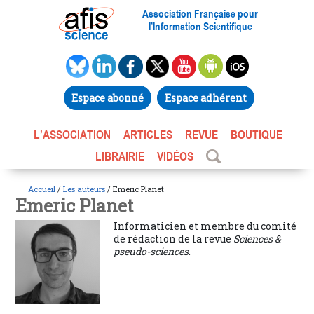
Association Française pour
l’Information Scientifique
Espace abonné
Espace adhérent
L’ASSOCIATION
ARTICLES
REVUE
BOUTIQUE
LIBRAIRIE
VIDÉOS
Accueil
/
Les auteurs
/ Emeric Planet
Emeric Planet
Informaticien et membre du comité
de rédaction de la revue
Sciences &
pseudo-sciences
.