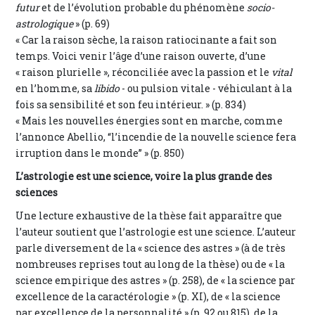
futur
et de l’évolution probable du phénomène
socio-
astrologique
» (p. 69)
« Car la raison sèche, la raison ratiocinante a fait son
temps. Voici venir l’âge d’une raison ouverte, d’une
« raison plurielle », réconciliée avec la passion et le
vital
en l’homme, sa
libido
- ou pulsion vitale - véhiculant à la
fois sa sensibilité et son feu intérieur. » (p. 834)
« Mais les nouvelles énergies sont en marche, comme
l’annonce Abellio, “l’incendie de la nouvelle science fera
irruption dans le monde” » (p. 850)
L’astrologie est une science, voire la plus grande des
sciences
Une lecture exhaustive de la thèse fait apparaître que
l’auteur soutient que l’astrologie est une science. L’auteur
parle diversement de la « science des astres » (à de très
nombreuses reprises tout au long de la thèse) ou de « la
science empirique des astres » (p. 258), de « la science par
excellence de la caractérologie » (p. XI), de « la science
par excellence de la personnalité » (p. 92 ou 815), de la