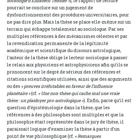
sociologie d’Élizabeth Teissier »
), le rapport de lecture
pourrait se conclure sur un jugement de
dysfonctionnement des procédures universitaires, pour
ne pas dire plus. Mais la thèse se place elle-même sur un
terrain qui échappe totalement au sociologue. Par ses
multiples références à des mécanismes célestes et par
la revendication permanente de la légitimité
académique et scientifique du discours astrologique,
l’auteur de la thèse oblige le lecteur-sociologue à passer
le relais aux physiciens et astrophysiciens afin qu’ils se
prononcent sur le degré de sérieux des références et
citations scientifiques utilisées, ainsi que des arguments
ou des
« preuves irréfutables en faveur de l’influence
planétaire »
(cf.
« Une non-thèse qui cache mal une vraie
thèse : un plaidoyer pro-astrologique »
). Enfin, parce qu’il est
question d’épistémologie dans la thèse, que les
références à des philosophes sont multiples et que la
philosophie était représentée dans le jury de thèse, il
paraissait logique d’examiner la thèse à partir d’un
point de vue philosophique (cf.
« Remarques