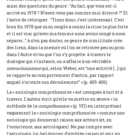
ainsi des questions du genre : “Au fait, que vous est-il
arrivé en 1978 ? N’avez-vous pas comme moi divorcé ?” Et
l’autre de rétorquer : “Tiens donc, c’est intéressant. C’est
bien fin 1978 que mon couple a connu la crise la plus forte
et il est vrai qu’avec ma femme nous avons songé à nous
séparer...” à n’en pas douter, ce genre de similitude crée
des liens, dans la mesure où l’on se retrouve peu ou prou
dans l’Autre et/ou que l’on s’y projette. à travers le
dialogue qui s’instaure, on a affaire à un véritable
interactionnisme
qui, selon Weber, est “une activité [...] qui
se rapporte au comportement d’autrui, par rapport
auquel s’oriente son déroulement” » (p. 405-406)
La « sociologie compréhensive » est invoquée à tort et à
travers. L’auteur écrit qu’elle va mettre en œuvre « la
méthode de la
compréhension
» (p. VII) en interprétant
vaguement la « sociologie compréhensive » comme une
sociologie qui donnerait raison aux acteurs (et, en
l’occurrence, aux astrologues). Ne pas rompre avec
l’astrologie, lui (se) donner d’emblée raison et voir en