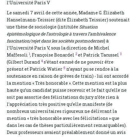
l’Université Paris V
Le samedi 7 avril de cette année, Madame G. Élizabeth
Hanselmann-Teissier (dite Élizabeth Teissier) soutenait
une thèse de sociologie (intitulée
Situation
épistémologique de l’astrologie à travers l’ambivalence
fascination/rejet dans les sociétés postmodernes
) à
l’Université Paris V, sous la direction de Michel
1
2
3
Maffesoli
, Françoise Bonardel
et Patrick Tacussel
4
(Gilbert Durand
s’étant excusé de ne pouvoir être
5
présent et Patrick Watier
n’ayant pu se rendre à la
soutenance en raison de grèves de train) - lui ont accordé
la mention « Très honorable ». Cette mention est la plus
haute qu’un candidat puisse recevoir et le fait qu’elle ne
soit pas assortie des félicitations du jury n’ôte rien à
l’appréciation très positive qu’elle manifeste (de
nombreux universitaires rigoureux ne délivrant la
mention « très honorable avec les félicitations » que
dans les cas de thèses particulièrement remarquables).
Deux professeurs avaient préalablement donné un avis