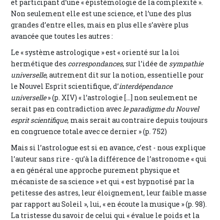
et participant d’une « épistémologie de la complexité ».
Non seulement elle est une science, et l’une des plus
grandes d’entre elles, mais en plus elle s’avère plus
avancée que toutes les autres :
Le « système astrologique » est « orienté sur la loi
hermétique des
correspondances
, sur l’idée de
sympathie
universelle
, autrement dit sur la notion, essentielle pour
le Nouvel Esprit scientifique, d’
interdépendance
universelle
» (p. XIV) « l’astrologie [...] non seulement ne
serait pas en contradiction avec
le paradigme du Nouvel
esprit scientifique
, mais serait au contraire depuis toujours
en congruence totale avec ce dernier » (p. 752)
Mais si l’astrologue est si en avance, c’est - nous explique
l’auteur sans rire - qu’à la différence de l’astronome « qui
a en général une approche purement physique et
mécaniste de sa science » et qui « est hypnotisé par la
petitesse des astres, leur éloignement, leur faible masse
par rapport au Soleil », lui, « en écoute la musique » (p. 98).
La tristesse du savoir de celui qui « évalue le poids et la