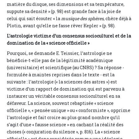
matière du disque, ses dimensions et sa température,
suppute sa densité » (p. 98) est grande face à la joie de
celui qui sait écouter « la
musique des sphères
, chère déjà à
Plotin, avant qu’elle ne fasse rêver Kepler » (p. 98).
L’astrologie victime d’un consensus socioculturel et de la
domination de la « science officielle »
Pourquoi, se demande E. Teissier, l’astrologie ne
bénéficie-t-elle pas de la légitimité académique
(universitaire) et scientifique (au CNRS) ? Sa réponse -
formulée à maintes reprises dans le texte - est la
suivante : l’astrologie (« la sciences des astres ») est
victime d’un rapport de domination qui est parvenu à
instaurer un véritable consensus socioculturel en sa
défaveur. La science, souvent rebaptisée « science
officielle », « pensée unique » ou « conformiste », opprime
l’astrologie et fait croire au plus grand nombre qu’il
s’agit d’une « fausse science » en cachant la réalité des
choses (« conjuration du silence », p. 816). La « science
officielle » est donc considérée comme une idéologie