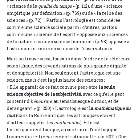
« science de la
qualité du temps
» (p. 112), d’une « science
empirique par définition » (p. 769) ou de « la reine des
8
sciences » (p. 72)
. Parfois l’astrologie est considérée
comme une science sociale parmi d’autres, parfois
comme une « science de l’esprit » opposée aux « sciences
de la nature » ou une « science humaine » (p. 98) opposée à
l’astronomie comme « science de l’observation ».
Mais on trouve aussi, toujours dans l’ordre de la référence
scientifique, des revendications de plus grande dignité
et de supériorité. Non seulement l’astrologie est une
science, mais c’est la plus haute des sciences :
« Elle apparaît de ce fait comme peut-être
la seule
science objective de la subjectivité
, avec ce qu’elle peut
contenir d’
hénaurme
, au sens ubuesque du mot, et de
dérangeant. » (p. 250) « L’astrologie est
la
mathématique du
tout
(dans la Rome antique, les astrologues étaient
d’ailleurs appelés les
mathematici
). Elle est
holistiquement logique, au contraire d’une logique
fragmentaire, linéairement rationnelle. » (p. 501) « Que