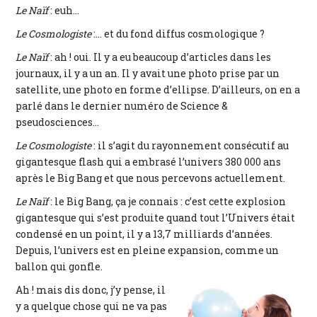
Le Naïf
: euh...
Le Cosmologiste
:... et du fond diffus cosmologique ?
Le Naïf
: ah ! oui. Il y a eu beaucoup d’articles dans les
journaux, il y a un an. Il y avait une photo prise par un
satellite, une photo en forme d’ellipse. D’ailleurs, on en a
parlé dans le dernier numéro de Science &
pseudosciences...
Le Cosmologiste
: il s’agit du rayonnement consécutif au
gigantesque flash qui a embrasé l’univers 380 000 ans
après le Big Bang et que nous percevons actuellement.
Le Naïf
: le Big Bang, ça je connais : c’est cette explosion
gigantesque qui s’est produite quand tout l’Univers était
condensé en un point, il y a 13,7 milliards d’années.
Depuis, l’univers est en pleine expansion, comme un
ballon qui gonfle.
Ah ! mais dis donc, j’y pense, il
y a quelque chose qui ne va pas