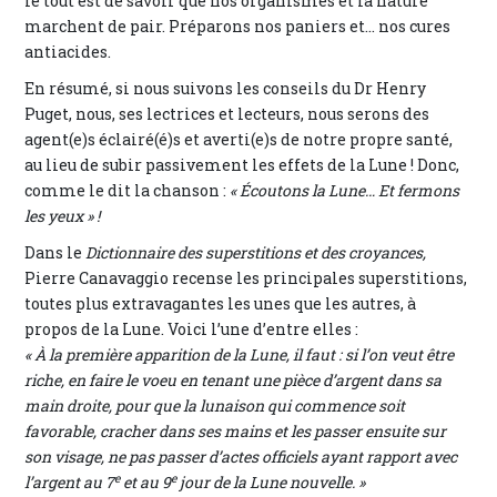
le tout est de savoir que nos organismes et la nature
marchent de pair. Préparons nos paniers et… nos cures
antiacides.
En résumé, si nous suivons les conseils du Dr Henry
Puget, nous, ses lectrices et lecteurs, nous serons des
agent(e)s éclairé(é)s et averti(e)s de notre propre santé,
au lieu de subir passivement les effets de la Lune ! Donc,
comme le dit la chanson :
« Écoutons la Lune… Et fermons
les yeux » !
Dans le
Dictionnaire des superstitions et des croyances,
Pierre Canavaggio recense les principales superstitions,
toutes plus extravagantes les unes que les autres, à
propos de la Lune. Voici l’une d’entre elles :
« À la première apparition de la Lune, il faut : si l’on veut être
riche, en faire le voeu en tenant une pièce d’argent dans sa
main droite, pour que la lunaison qui commence soit
favorable, cracher dans ses mains et les passer ensuite sur
son visage, ne pas passer d’actes officiels ayant rapport avec
e
e
l’argent au 7
et au 9
jour de la Lune nouvelle. »