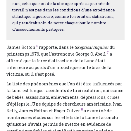
non, celui qui sort de la clinique après sa journée de
travail n’est pas dans les conditions d’une expérience
statistique rigoureuse, comme le serait un statisticien,
qui prendrait soin de noter chaque jour le nombre
d’accouchements pratiqués.
6
James Rotton
rapporte, dans le
Skeptical Inquirer
du
7
printemps 1979, que l’astronome George O. Abell
a
affirmé que la force d’attraction de la Lune était
inférieure au poids d’un moustique sur le bras de la
victime, où il s’est posé.
La liste des phénomènes que l’on dit être influencés par
la Lune est longue : accidents de la circulation, naissance
de bébés, assassinats, enlèvements, dépressions, crises
d’épilepsie…Une équipe de chercheurs américains, Ivan
8
Kelly, James Rotton et Roger Culver
a examiné de
nombreuses études sur les effets de la Lune et a conclu
qu’aucune n’avait permis de mettre en évidence de
corrélations fiables et significatives entre la pleine