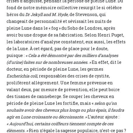
crises d’angoisse, pendant la période de pleine Lune. Du
fond de notre mémoire collective resurgit le si célèbre
héros du
Dr Jekyll and M. Hyde,
de Stevenson, qui
changeait de personnalité et sévissait les nuits de
pleine Lune dans le « fog » du Soho de Londres, après
avoir bu une drogue de sa fabrication. Selon Henri Puget,
les laboratoires d’analyse constatent, eux aussi, les effets
de la Lune. À cet égard, pas de place pour le doute,
puisque :
« Cela a été démontré par des milliers d’analyses
(d’urine) faites sur de nombreuses années. »
En effet, dit le
docteur, en période de pleine Lune, les germes
Escherichia coli,
responsables des crises de cystite,
prolifèrent allègrement. Une femme prévenue en
valant deux, par mesure de prévention, elle peut boire
des tisanes de canneberge. Se couper les cheveux en
période de pleine Lune les fortifie, mais «
selon qu’on
souhaite avoir des cheveux plus longs ou plus épais, il faudra
agir en Lune croissante ou décroissante. »
L’auteur ajoute :
« Aujourd’hui, certains coiffeurs tiennent compte de ces
éléments. »
Rien n’égale la sagesse populaire, n’est-ce pas ?