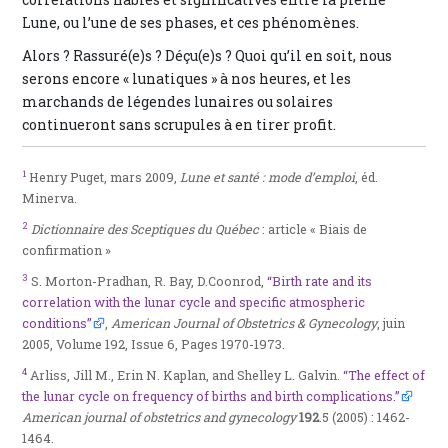
Lune, ou l’une de ses phases, et ces phénomènes.
Alors ? Rassuré(e)s ? Déçu(e)s ? Quoi qu’il en soit, nous
serons encore « lunatiques » à nos heures, et les
marchands de légendes lunaires ou solaires
continueront sans scrupules à en tirer profit.
1
Henry Puget, mars 2009,
Lune et santé : mode d’emploi
, éd.
Minerva.
2
Dictionnaire des Sceptiques du Québec
: article « Biais de
confirmation »
3
S. Morton-Pradhan, R. Bay, D.Coonrod,
“Birth rate and its
correlation with the lunar cycle and specific atmospheric
conditions”
,
American Journal of Obstetrics & Gynecology
, juin
2005, Volume 192, Issue 6, Pages 1970-1973.
4
Arliss, Jill M., Erin N. Kaplan, and Shelley L. Galvin.
“The effect of
the lunar cycle on frequency of births and birth complications.”
American journal of obstetrics and gynecology
192
.5 (2005) : 1462-
1464.