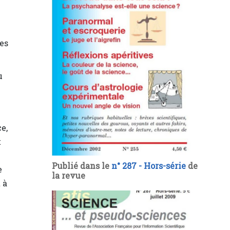
tes
u
e,
t
Publié dans le
n° 287 - Hors-série
de
e
la revue
 à