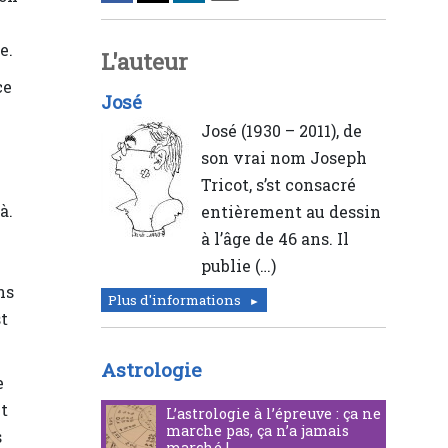
e.
L'auteur
ce
José
José (1930 – 2011), de
son vrai nom Joseph
Tricot, s’st consacré
à.
entièrement au dessin
à l’âge de 46 ans. Il
publie (…)
ns
Plus d'informations
st
Astrologie
e
nt
L’astrologie à l’épreuve : ça ne
marche pas, ça n’a jamais
s
marché !