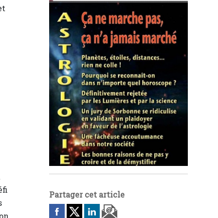
et
t
éfi
Partager cet article
s
ion