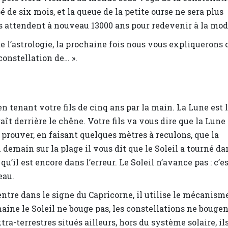
é de six mois, et la queue de la petite ourse ne sera plus
ils attendent à nouveau 13000 ans pour redevenir à la mod
 l’astrologie, la prochaine fois nous vous expliquerons 
 constellation de… ».
n tenant votre fils de cinq ans par la main. La Lune est l
ît derrière le chêne. Votre fils va vous dire que la Lune
i prouver, en faisant quelques mètres à reculons, que la
si demain sur la plage il vous dit que le Soleil a tourné da
u’il est encore dans l’erreur. Le Soleil n’avance pas : c’e
eau.
entre dans le signe du Capricorne, il utilise le mécanism
umaine le Soleil ne bouge pas, les constellations ne bouge
ra-terrestres situés ailleurs, hors du système solaire, il