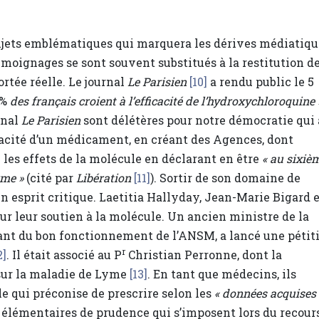
ujets emblématiques qui marquera les dérives médiatiqu
témoignages se sont souvent substitués à la restitution d
ortée réelle. Le journal
Le Parisien
[10]
a rendu public le 5
%
des français croient à l’efficacité de l’hydroxychloroquine 
rnal
Le Parisien
sont délétères pour notre démocratie qui 
cacité d’un médicament, en créant des Agences, dont
 les effets de la molécule en déclarant en être
« au sixiè
rme »
(cité par
Libération
[11]
). Sortir de son domaine de
 esprit critique. Laetitia Hallyday, Jean-Marie Bigard e
our leur soutien à la molécule. Un ancien ministre de la
rant du bon fonctionnement de l’ANSM, a lancé une pétit
r
2]
. Il était associé au P
Christian Perronne, dont la
 sur la maladie de Lyme
[13]
. En tant que médecins, ils
e qui préconise de prescrire selon les
« données acquises
es élémentaires de prudence qui s’imposent lors du recour