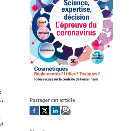
8
Partager cet article
re.
,
rd