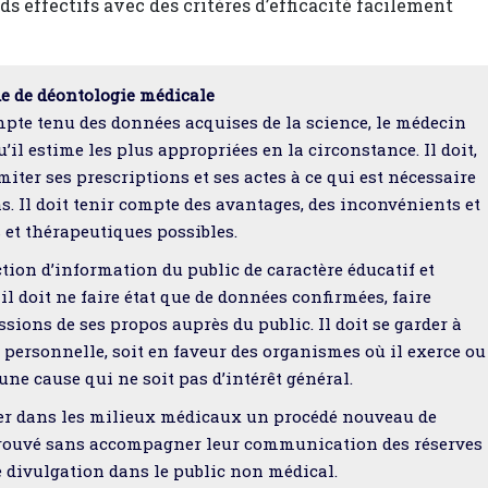
nds effectifs avec des critères d’efficacité facilement
de de déontologie médicale
ompte tenu des données acquises de la science, le médecin
u’il estime les plus appropriées en la circonstance. Il doit,
iter ses prescriptions et ses actes à ce qui est nécessaire
oins. Il doit tenir compte des avantages, des inconvénients et
 et thérapeutiques possibles.
ion d’information du public de caractère éducatif et
 il doit ne faire état que de données confirmées, faire
sions de ses propos auprès du public. Il doit se garder à
it personnelle, soit en faveur des organismes où il exerce ou
une cause qui ne soit pas d’intérêt général.
er dans les milieux médicaux un procédé nouveau de
prouvé sans accompagner leur communication des réserves
le divulgation dans le public non médical.