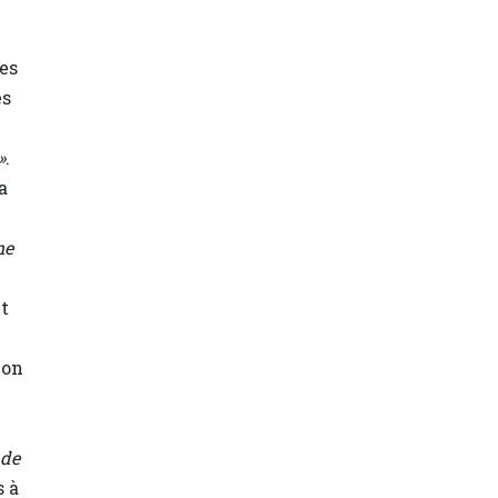
es
es
»
.
a
me
t
ion
 de
s à