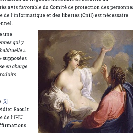
ès avis favorable du Comité de protection des personne
de l’informatique et des libertés (Cnil) est nécessaire
onnel.
e une
onnes qui y
habituelle »
.
 » supposées
ise en charge
produits
e
[5]
idier Raoult
e de l’IHU
ffirmations