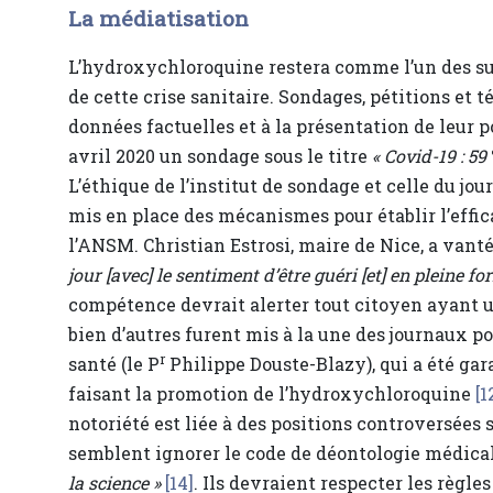
La médiatisation
L’hydroxychloroquine restera comme l’un des s
de cette crise sanitaire. Sondages, pétitions et 
données factuelles et à la présentation de leur p
avril 2020 un sondage sous le titre
« Covid-19 : 59
L’éthique de l’institut de sondage et celle du jou
mis en place des mécanismes pour établir l’effi
l’ANSM. Christian Estrosi, maire de Nice, a vanté
jour [avec] le sentiment d’être guéri [et] en pleine fo
compétence devrait alerter tout citoyen ayant un
bien d’autres furent mis à la une des journaux p
r
santé (le P
Philippe Douste-Blazy), qui a été ga
faisant la promotion de l’hydroxychloroquine
[1
notoriété est liée à des positions controversées
semblent ignorer le code de déontologie médical
la science »
[14]
. Ils devraient respecter les règl