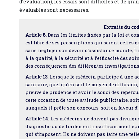
d’évaluation), les essais sont difficiles et de gra
évaluables sont nécessaires.
Extraits du co
Article 8.
Dans les limites fixées par la loi et c
est libre de ses prescriptions qui seront celles q
sans négliger son devoir d’assistance morale, lim
à la qualité, à la sécurité et à l’efficacité des s
des conséquences des différentes investigations
Article 13.
Lorsque le médecin participe à une act
sanitaire, quel qu’en soit le moyen de diffusion,
preuve de prudence et avoir le souci des répercus
cette occasion de toute attitude publicitaire, so
auxquels il prête son concours, soit en faveur d’
Article 14.
Les médecins ne doivent pas divulgu
diagnostic ou de traitement insuffisamment é
qui s’imposent. Ils ne doivent pas faire une tel