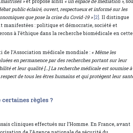
maîtrisés »
et propose ainsi
« un espace de médiation »
, so
débat public éclairé, ouvert, respectueux et informé sur les
économiques que pose la crise du Covid-19 »
[2]
. Il distingue
nt manifestées : politique et démocratie, société et
rons à l’éthique dans la recherche biomédicale en cette
ki de l’Association médicale mondiale :
« Même les
aluées en permanence par des recherches portant sur leur
sibilité et leur qualité […] La recherche médicale est soumise à
espect de tous les êtres humains et qui protègent leur sant
 certaines règles ?
ssais cliniques effectués sur l’Homme. En France, avant
torisation de l’Agence nationale de sécurité du