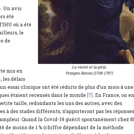
. Un avis
rs été
l’IHU où a été
illeurs, le
te de
La vérité et la pitié,
été mis en
Pompeo Batoni (1708-1787)
 les délais
un essai clinique ont été réduits de plus d’un mois à une
iques étaient recensés dans le monde
[7]
. En France, on e
petite taille, redondants les uns des autres, avec des
 à des stades différents, n’apporteront pas les réponse
e ampleur. Quand la Covid-19 guérit spontanément chez 8
té de moins de 1 % (chiffre dépendant de la méthode