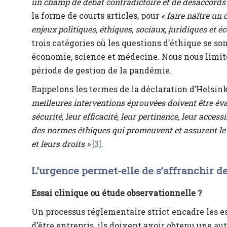
un champ de débat contradictoire et de désaccords 
la forme de courts articles, pour
« faire naître un 
enjeux politiques, éthiques, sociaux, juridiques et 
trois catégories où les questions d’éthique se so
économie, science et médecine. Nous nous limite
période de gestion de la pandémie.
Rappelons les termes de la déclaration d’Helsin
meilleures interventions éprouvées doivent être év
sécurité, leur efficacité, leur pertinence, leur acces
des normes éthiques qui promeuvent et assurent le r
et leurs droits »
[3]
.
L’urgence permet-elle de s’affranchir de
Essai clinique ou étude observationnelle ?
Un processus réglementaire strict encadre les e
d’être entrepris, ils doivent avoir obtenu une au