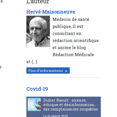
L'auteur
us
Hervé Maisonneuve
Médecin de santé
publique, il est
consultant en
rédaction scientifique
et anime le blog
Rédaction Médicale
et (…)
é
Plus d'informations
Covid-19
Didier Raoult : science,
éthique et désinformation,
des complaisances coupables
Le 21 janvier 2025