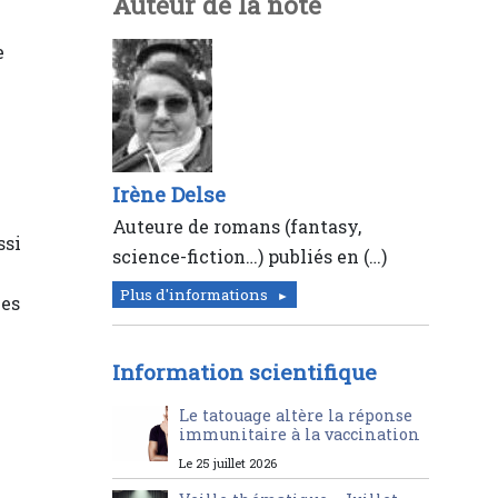
Auteur de la note
e
Irène Delse
Auteure de romans (fantasy,
ssi
science-fiction…) publiés en (…)
Plus d'informations
ues
Information scientifique
Le tatouage altère la réponse
immunitaire à la vaccination
Le 25 juillet 2026