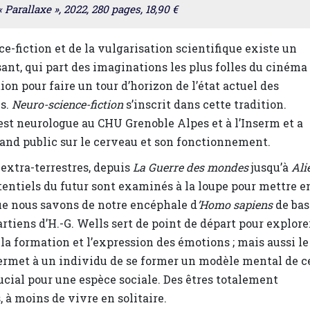
 « Parallaxe », 2022, 280 pages, 18,90 €
ce-fiction et de la vulgarisation scientifique existe un
ant, qui part des imaginations les plus folles du cinéma
tion pour faire un tour d’horizon de l’état actuel des
es.
Neuro-science-fiction
s’inscrit dans cette tradition.
 est neurologue au CHU Grenoble Alpes et à l’Inserm et a
rand public sur le cerveau et son fonctionnement.
 extra-terrestres, depuis
La Guerre des mondes
jusqu’à
Ali
entiels du futur sont examinés à la loupe pour mettre e
ue nous savons de notre encéphale d
’Homo sapiens
de bas
rtiens d’H.-G. Wells sert de point de départ pour explore
la formation et l’expression des émotions ; mais aussi le
i permet à un individu de se former un modèle mental de c
rucial pour une espèce sociale. Des êtres totalement
à moins de vivre en solitaire.