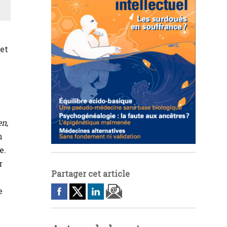
 et
en,
n
e.
r
Partager cet article
e