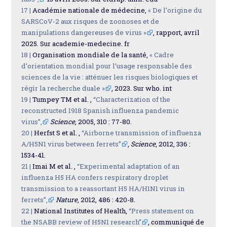
17 |
Académie nationale de médecine,
« De l’origine du
SARSCoV-2 aux risques de zoonoses et de
manipulations dangereuses de virus »
, rapport, avril
2025. Sur academie-medecine. fr
18 |
Organisation mondiale de la santé,
« Cadre
d’orientation mondial pour l’usage responsable des
sciences de la vie : atténuer les risques biologiques et
régir la recherche duale »
, 2023. Sur who. int
19 |
Tumpey TM et al. ,
“Characterization of the
reconstructed 1918 Spanish influenza pandemic
virus”,
Science
, 2005, 310 : 77-80.
20 |
Herfst S et al. ,
“Airborne transmission of influenza
A/H5N1 virus between ferrets”
,
Science
, 2012, 336 :
1534-41.
21 |
Imai M et al. ,
“Experimental adaptation of an
influenza H5 HA confers respiratory droplet
transmission to a reassortant H5 HA/H1N1 virus in
ferrets”,
Nature
, 2012, 486 : 420-8.
22 |
National Institutes of Health,
“Press statement on
the NSABB review of H5N1 research”
, communiqué de