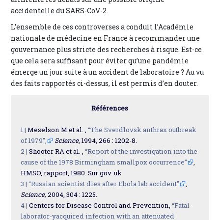
accidentelle du SARS-CoV-2.
L’ensemble de ces controverses a conduit l’Académie
nationale de médecine en France à recommander une
gouvernance plus stricte des recherches à risque. Est-ce
que cela sera suffisant pour éviter qu’une pandémie
émerge un jour suite à un accident de laboratoire ? Au vu
des faits rapportés ci-dessus, il est permis d’en douter.
Références
1 |
Meselson M et al. ,
“The Sverdlovsk anthrax outbreak
of 1979”,
Science
, 1994, 266 : 1202-8.
2 |
Shooter RA et al. ,
“Report of the investigation into the
cause of the 1978 Birmingham smallpox occurrence”
,
HMSO, rapport, 1980. Sur gov. uk
3 |
“Russian scientist dies after Ebola lab accident”
,
Science,
2004, 304 : 1225.
4 |
Centers for Disease Control and Prevention,
“Fatal
laborator-yacquired infection with an attenuated