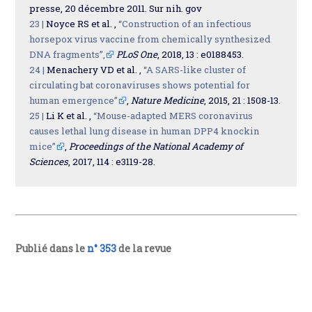
presse, 20 décembre 2011. Sur nih. gov
23 |
Noyce RS et al. ,
“Construction of an infectious
horsepox virus vaccine from chemically synthesized
DNA fragments”,
PLoS One
, 2018, 13 : e0188453.
24 |
Menachery VD et al. ,
“A SARS-like cluster of
circulating bat coronaviruses shows potential for
human emergence”
,
Nature Medicine
, 2015, 21 : 1508-13.
25 |
Li K et al. ,
“Mouse-adapted MERS coronavirus
causes lethal lung disease in human DPP4 knockin
mice”
,
Proceedings of the National Academy of
Sciences
, 2017, 114 : e3119-28.
Publié dans le
n° 353
de la revue