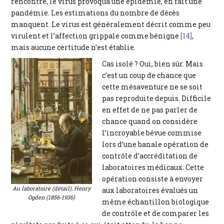
rencontré, le virus provoqua une épidémie, en fait une
pandémie. Les estimations du nombre de décès
manquent. Le virus est généralement décrit comme peu
virulent et l’affection grippale comme bénigne
[14]
,
mais aucune certitude n’est établie.
Cas isolé ? Oui, bien sûr. Mais
c’est un coup de chance que
cette mésaventure ne se soit
pas reproduite depuis. Difficile
en effet de ne pas parler de
chance quand on considère
l’incroyable bévue commise
lors d’une banale opération de
contrôle d’accréditation de
laboratoires médicaux. Cette
opération consiste à envoyer
Au laboratoire (détail), Henry
aux laboratoires évalués un
Ogden (1856-1936)
même échantillon biologique
de contrôle et de comparer les