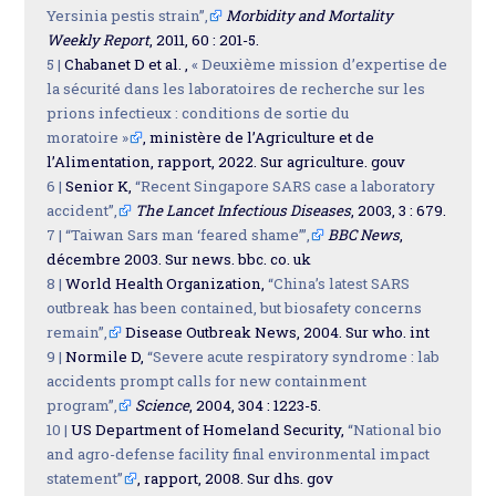
Yersinia pestis strain”,
Morbidity and Mortality
Weekly Report
, 2011, 60 : 201-5.
5 |
Chabanet D et al. ,
« Deuxième mission d’expertise de
la sécurité dans les laboratoires de recherche sur les
prions infectieux : conditions de sortie du
moratoire »
, ministère de l’Agriculture et de
l’Alimentation, rapport, 2022. Sur agriculture. gouv
6 |
Senior K,
“Recent Singapore SARS case a laboratory
accident”,
The Lancet Infectious Diseases
, 2003, 3 : 679.
7 |
“Taiwan Sars man ‘feared shame’”,
BBC News
,
décembre 2003. Sur news. bbc. co. uk
8 |
World Health Organization,
“China’s latest SARS
outbreak has been contained, but biosafety concerns
remain”,
Disease Outbreak News, 2004. Sur who. int
9 |
Normile D,
“Severe acute respiratory syndrome : lab
accidents prompt calls for new containment
program”,
Science
, 2004, 304 : 1223-5.
10 |
US Department of Homeland Security,
“National bio
and agro-defense facility final environmental impact
statement”
, rapport, 2008. Sur dhs. gov