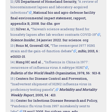
11 |
US Department of Homeland Security,
“A review of
biocontainment lapses and laboratory-acquired
infections”
, National bio and agro-defense facility
final environmental impact statement, rapport,
appendix B, 2008. Sur dhs. gov
12 |
Silver A,
“Taiwan’s science academy fined for
biosafety lapses after lab worker contracts COVID-19”
,
Science Insider
, 24 janvier 2022. Sur science. org
13 |
Rozo M, Gronvall GK,
“The reemergent 1977 H1N1
strain and the gain-of-function debate”
,
mBio
, 2015, 6 :
e01013-15.
14 |
Kung HC and al. ,
“Influenza in China in 1977 :
recurrence of influenza virus A subtype H1N1”
,
Bulletin of the World Health Organization
, 1978, 56 : 913-8.
15 |
Centers for Disease Control and Prevention,
“Inadvertent shipment of H2N2 influenza virus in
proficiency testing panels”,
Morbidity and Mortality
Weekly Report
, 2005, 54 : 413.
16 |
Center for Infectious Disease Research and Policy,
“Pandemic flu virus from 1957 mistakenly sent to
labs”,
13 avril 2005. Sur cidrap. umn. edu