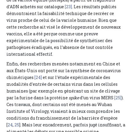
d’ADN achetés sur catalogue
[23]
. Les résultats publiés
démontraient la faisabilité technique de recréer ce
virus proche de celui de la variole humaine. Bien que
cette recherche ait visé le développement de nouveaux
vaccins, elle a été perçue comme une preuve
expérimentale de la possibilité de synthétiser des
pathogènes éradiqués, en l’absence de tout contrôle
international effectif.
Enfin, des recherches menées notamment en Chine et
aux États-Unis ont porté sur la synthèse de coronavirus
chimériques
[24]
et sur l’étude expérimentale des
modalités d’entrée de certains virus dans les cellules
humaines (par exemple en générant un site de clivage
par la furine dans la protéine
spike
d’un virus MERS
[25]
).
Ces travaux, dont certains ont été menés au Wuhan
Institute of Virology, visaient à mieux comprendre les
conditions du franchissement de la barrière d’espèce
[
24
,
25
]. Mais leur encadrement, parfois jugé insuffisant, a
alimenté les débats sur une possible origine