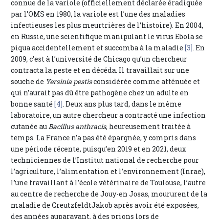
connue de la variole (officiellement déclarée éradiquée
par l’OMS en 1980, la variole est l’une des maladies
infectieuses les plus meurtrières de l’histoire). En 2004,
en Russie, une scientifique manipulant le virus Ebola se
piqua accidentellement et succomba à la maladie
[3]
. En
2009, c’est à l’université de Chicago qu’un chercheur
contracta la peste et en décéda. Il travaillait sur une
souche de
Yersinia pestis
considérée comme atténuée et
qui n’aurait pas dû être pathogène chez un adulte en
bonne santé
[4]
. Deux ans plus tard, dans le même
laboratoire, un autre chercheur a contracté une infection
cutanée au
Bacillus anthracis
, heureusement traitée à
temps. La France n’a pas été épargnée, y compris dans
une période récente, puisqu’en 2019 et en 2021, deux
techniciennes de l’Institut national de recherche pour
l’agriculture, l’alimentation et l’environnement (Inrae),
l’une travaillant à l’école vétérinaire de Toulouse, l’autre
au centre de recherche de Jouy-en Josas, moururent de la
maladie de CreutzfeldtJakob après avoir été exposées,
des années auparavant, à des prions lors de