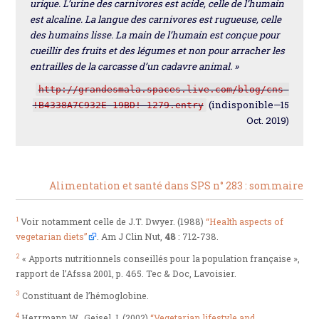
urique. L’urine des carnivores est acide, celle de l’humain
est alcaline. La langue des carnivores est rugueuse, celle
des humains lisse. La main de l’humain est conçue pour
cueillir des fruits et des légumes et non pour arracher les
entrailles de la carcasse d’un cadavre animal. »
http://grandesmala.spaces.live.com/blog/cns 
(indisponible—15
!B4338A7C932E 19BD! 1279.entry
Oct. 2019)
Alimentation et santé dans SPS n° 283 : sommaire
1
Voir notamment celle de J.T. Dwyer. (1988)
“Health aspects of
vegetarian diets”
. Am J Clin Nut,
48
: 712-738.
2
« Apports nutritionnels conseillés pour la population française »,
rapport de l’Afssa 2001, p. 465. Tec & Doc, Lavoisier.
3
Constituant de l’hémoglobine.
4
Herrmann W., Geisel J. (2002)
“Vegetarian lifestyle and