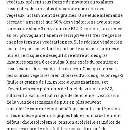
végétaux présent sous forme de phytates ou oxalates
insolubles, du zinc plus disponible que celui des
végétaux, notamment des graines. Une étude allemande
4
récente
a montré que 60 % des végétariens avaient une
carence de stade 3 en vitamine B12. De même, la carence
en fer provoquant l’anémie ferriprive est très fréquente
chez les femmes végétariennes. Si le régime végétarien
exclut le poisson et fait la part belle aux noix, graines et
huiles, le risque de déséquilibre entre acides gras
insaturés oméga-6 et oméga-3, par excès du premier et
insuffisance du second, est très accru. Quoi qu’il en soit,
des sources végétales bien choisies d’acides gras oméga-3
(huile et graine de lin, micro-algues marines…) et
d’éventuels compléments de fer et de vitamine B12,
suffisent à exclure tout risque de déficience. L’exclusion
de la viande est même de plus en plus souvent
considérée comme étant bénéfique pour la santé, même
si les études épidémiologiques fiables font cruellement
défaut : cholestérolémie, tension artérielle et indice de
masse corporelle plus faibles, risque diminué de