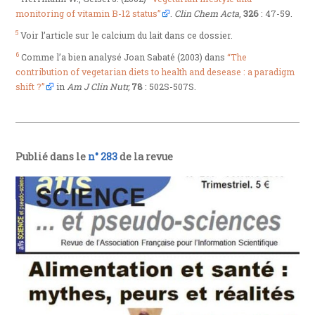
monitoring of vitamin B-12 status”
.
Clin Chem Acta
,
326
: 47-59.
5
Voir l’article sur le calcium du lait dans ce dossier.
6
Comme l’a bien analysé Joan Sabaté (2003) dans
“The
contribution of vegetarian diets to health and desease : a paradigm
shift ?”
in
Am J Clin Nutr,
78
: 502S-507S.
Publié dans le
n° 283
de la revue