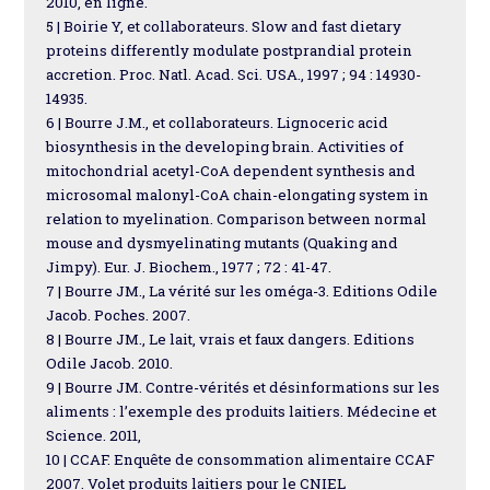
2010, en ligne.
5 | Boirie Y, et collaborateurs. Slow and fast dietary
proteins differently modulate postprandial protein
accretion. Proc. Natl. Acad. Sci. USA., 1997 ; 94 : 14930-
14935.
6 | Bourre J.M., et collaborateurs. Lignoceric acid
biosynthesis in the developing brain. Activities of
mitochondrial acetyl-CoA dependent synthesis and
microsomal malonyl-CoA chain-elongating system in
relation to myelination. Comparison between normal
mouse and dysmyelinating mutants (Quaking and
Jimpy). Eur. J. Biochem., 1977 ; 72 : 41-47.
7 | Bourre JM., La vérité sur les oméga-3. Editions Odile
Jacob. Poches. 2007.
8 | Bourre JM., Le lait, vrais et faux dangers. Editions
Odile Jacob. 2010.
9 | Bourre JM. Contre-vérités et désinformations sur les
aliments : l’exemple des produits laitiers. Médecine et
Science. 2011,
10 | CCAF. Enquête de consommation alimentaire CCAF
2007. Volet produits laitiers pour le CNIEL