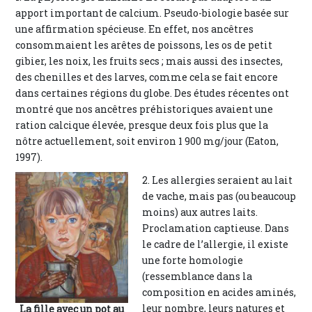
apport important de calcium. Pseudo-biologie basée sur
une affirmation spécieuse. En effet, nos ancêtres
consommaient les arêtes de poissons, les os de petit
gibier, les noix, les fruits secs ; mais aussi des insectes,
des chenilles et des larves, comme cela se fait encore
dans certaines régions du globe. Des études récentes ont
montré que nos ancêtres préhistoriques avaient une
ration calcique élevée, presque deux fois plus que la
nôtre actuellement, soit environ 1 900 mg/jour (Eaton,
1997).
2. Les allergies seraient au lait
de vache, mais pas (ou beaucoup
moins) aux autres laits.
Proclamation captieuse. Dans
le cadre de l’allergie, il existe
une forte homologie
(ressemblance dans la
composition en acides aminés,
leur nombre, leurs natures et
La fille avec un pot au