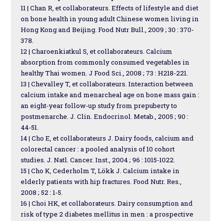
11 | Chan R, et collaborateurs. Effects of lifestyle and diet
on bone health in young adult Chinese women living in
Hong Kong and Beijing. Food Nutr Bull., 2009 ; 30 : 370-
378.
12 | Charoenkiatkul S, et collaborateurs. Calcium
absorption from commonly consumed vegetables in
healthy Thai women. J Food Sci., 2008 ; 73 : H218-221.
13 | Chevalley T, et collaborateurs. Interaction between
calcium intake and menarcheal age on bone mass gain :
an eight-year follow-up study from prepuberty to
postmenarche. J. Clin. Endocrinol. Metab., 2005 ; 90 :
44-51.
14 | Cho E, et collaborateurs J. Dairy foods, calcium and
colorectal cancer : a pooled analysis of 10 cohort
studies. J. Natl. Cancer. Inst., 2004 ; 96 : 1015-1022.
15 | Cho K, Cederholm T, Lökk J. Calcium intake in
elderly patients with hip fractures. Food Nutr. Res.,
2008 ; 52 : 1-5.
16 | Choi HK, et collaborateurs. Dairy consumption and
risk of type 2 diabetes mellitus in men : a prospective