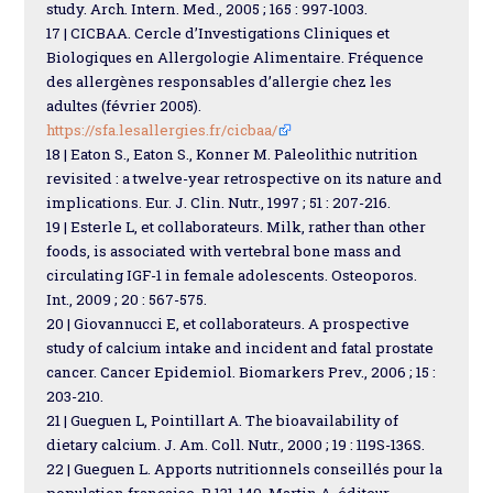
study. Arch. Intern. Med., 2005 ; 165 : 997-1003.
17 | CICBAA. Cercle d’Investigations Cliniques et
Biologiques en Allergologie Alimentaire. Fréquence
des allergènes responsables d’allergie chez les
adultes (février 2005).
https://sfa.lesallergies.fr/cicbaa/
18 | Eaton S., Eaton S., Konner M. Paleolithic nutrition
revisited : a twelve-year retrospective on its nature and
implications. Eur. J. Clin. Nutr., 1997 ; 51 : 207-216.
19 | Esterle L, et collaborateurs. Milk, rather than other
foods, is associated with vertebral bone mass and
circulating IGF-1 in female adolescents. Osteoporos.
Int., 2009 ; 20 : 567-575.
20 | Giovannucci E, et collaborateurs. A prospective
study of calcium intake and incident and fatal prostate
cancer. Cancer Epidemiol. Biomarkers Prev., 2006 ; 15 :
203-210.
21 | Gueguen L, Pointillart A. The bioavailability of
dietary calcium. J. Am. Coll. Nutr., 2000 ; 19 : 119S-136S.
22 | Gueguen L. Apports nutritionnels conseillés pour la
population française. P 131-140. Martin A. éditeur.