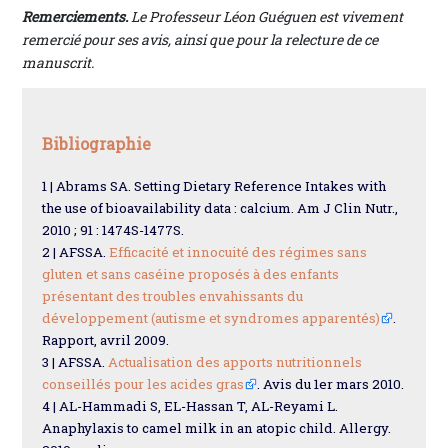
Remerciements.
Le Professeur Léon Guéguen est vivement
remercié pour ses avis, ainsi que pour la relecture de ce
manuscrit.
Bibliographie
1 | Abrams SA. Setting Dietary Reference Intakes with
the use of bioavailability data : calcium. Am J Clin Nutr.,
2010 ; 91 : 1474S-1477S.
2 | AFSSA.
Efficacité et innocuité des régimes sans
gluten et sans caséine proposés à des enfants
présentant des troubles envahissants du
développement (autisme et syndromes apparentés)
.
Rapport, avril 2009.
3 | AFSSA.
Actualisation des apports nutritionnels
conseillés pour les acides gras
. Avis du 1er mars 2010.
4 | AL-Hammadi S, EL-Hassan T, AL-Reyami L.
Anaphylaxis to camel milk in an atopic child. Allergy.