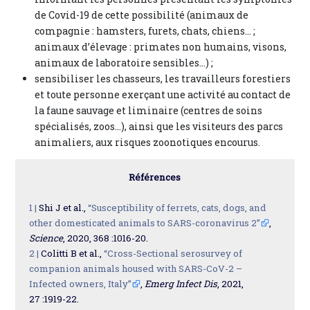
de Covid-19 de cette possibilité (animaux de
compagnie : hamsters, furets, chats, chiens… ;
animaux d’élevage : primates non humains, visons,
animaux de laboratoire sensibles…) ;
sensibiliser les chasseurs, les travailleurs forestiers
et toute personne exerçant une activité au contact de
la faune sauvage et liminaire (centres de soins
spécialisés, zoos…), ainsi que les visiteurs des parcs
animaliers, aux risques zoonotiques encourus.
Références
1 |
Shi J et al.,
“Susceptibility of ferrets, cats, dogs, and
other domesticated animals to SARS-coronavirus 2”
,
Science
, 2020, 368 :1016-20.
2 |
Colitti B et al.,
“Cross-Sectional serosurvey of
companion animals housed with SARS-CoV-2 –
Infected owners, Italy”
,
Emerg Infect Dis
, 2021,
27 :1919-22.