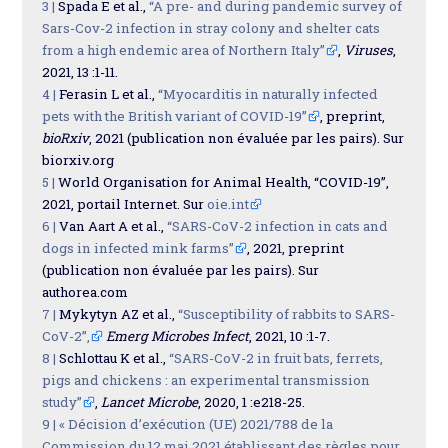
3 |
Spada E et al.,
“A pre- and during pandemic survey of
Sars-Cov-2 infection in stray colony and shelter cats
from a high endemic area of Northern Italy”
,
Viruses
,
2021, 13 :1-11.
4 |
Ferasin L et al.,
“Myocarditis in naturally infected
pets with the British variant of COVID-19”
, preprint,
bioRxiv
, 2021 (publication non évaluée par les pairs). Sur
biorxiv.org
5 |
World Organisation for Animal Health, “COVID-19”,
2021, portail Internet. Sur
oie.int
6 |
Van Aart A et al.,
“SARS-CoV-2 infection in cats and
dogs in infected mink farms”
, 2021, preprint
(publication non évaluée par les pairs). Sur
authorea.com
7 |
Mykytyn AZ et al.,
“Susceptibility of rabbits to SARS-
CoV-2”,
Emerg Microbes Infect
, 2021, 10 :1-7.
8 |
Schlottau K et al.,
“SARS-CoV-2 in fruit bats, ferrets,
pigs and chickens : an experimental transmission
study”
,
Lancet Microbe
, 2020, 1 :e218-25.
9 |
« Décision d’exécution (UE) 2021/788 de la
Commission du 12 mai 2021 établissant des règles pour