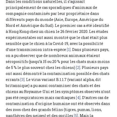
Dans les conditions naturelles, il s’agissait
principalement de cas sporadiques d’animaux de
compagnie contaminés par leur propriétaire dans
différents pays du monde (Asie, Europe, Amérique du
Nord et Amérique du Sud). Le premier cas a été identifié
à Hong Kong chez un chien le 26 février 2020. Les études
expérimentales ont aussi montré que le chat était plus
sensible que le chien à la Covid-19, avec la possibilité
d’une transmission intra-espèce
[1]
. Dans plusieurs pays,
on a pu observer que de nombreux animaux étaient
séropositifs (jusqu’à 15 ou 20 % pour les chats mais moins
de 5 % le plus souvent chez les chiens)
[2]
. Plusieurs pays
ont aussi démontré la contamination possible des chats
errants
[3]
. Le virus variant B.1.1.7 (variant alpha, dit
britannique) a pu aussi contaminer des chats et des
chiens au Royaume-Uni et les symptômes observés n’ont
pas été respiratoires mais cardiaques
[4]
. D’autres cas de
contamination d’origine humaine ont été observés dans
des zoos chez des grands félins (tigres, pumas, lions,
panthères des neiges) et des gorilles
[5]
. Mais la