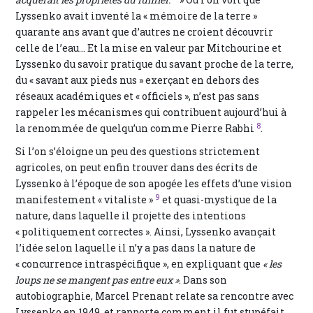
Lyssenko avait inventé la « mémoire de la terre »
quarante ans avant que d’autres ne croient découvrir
celle de l’eau... Et la mise en valeur par Mitchourine et
Lyssenko du savoir pratique du savant proche de la terre,
du « savant aux pieds nus » exerçant en dehors des
réseaux académiques et « officiels », n’est pas sans
rappeler les mécanismes qui contribuent aujourd’hui à
8
la renommée de quelqu’un comme Pierre Rabhi
.
Si l’on s’éloigne un peu des questions strictement
agricoles, on peut enfin trouver dans des écrits de
Lyssenko à l’époque de son apogée les effets d’une vision
9
manifestement « vitaliste »
et quasi-mystique de la
nature, dans laquelle il projette des intentions
« politiquement correctes ». Ainsi, Lyssenko avançait
l’idée selon laquelle il n’y a pas dans la nature de
« concurrence intraspécifique », en expliquant que
« les
loups ne se mangent pas entre eux »
. Dans son
autobiographie, Marcel Prenant relate sa rencontre avec
Lyssenko en 1949, et rapporte comment il fut stupéfait