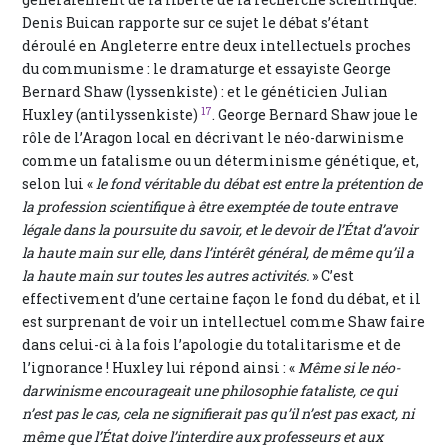
Denis Buican rapporte sur ce sujet le débat s’étant
déroulé en Angleterre entre deux intellectuels proches
du communisme : le dramaturge et essayiste George
Bernard Shaw (lyssenkiste) : et le généticien Julian
17
Huxley (antilyssenkiste)
. George Bernard Shaw joue le
rôle de l’Aragon local en décrivant le néo-darwinisme
comme un fatalisme ou un déterminisme génétique, et,
selon lui «
le fond véritable du débat est entre la prétention de
la profession scientifique à être exemptée de toute entrave
légale dans la poursuite du savoir, et le devoir de l’État d’avoir
la haute main sur elle, dans l’intérêt général, de même qu’il a
la haute main sur toutes les autres activités.
» C’est
effectivement d’une certaine façon le fond du débat, et il
est surprenant de voir un intellectuel comme Shaw faire
dans celui-ci à la fois l’apologie du totalitarisme et de
l’ignorance ! Huxley lui répond ainsi : «
Même si le néo-
darwinisme encourageait une philosophie fataliste, ce qui
n’est pas le cas, cela ne signifierait pas qu’il n’est pas exact, ni
même que l’État doive l’interdire aux professeurs et aux