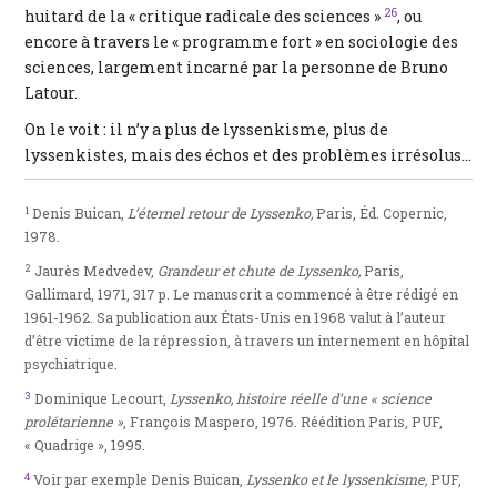
26
huitard de la « critique radicale des sciences »
, ou
encore à travers le « programme fort » en sociologie des
sciences, largement incarné par la personne de Bruno
Latour.
On le voit : il n’y a plus de lyssenkisme, plus de
lyssenkistes, mais des échos et des problèmes irrésolus…
1
Denis Buican,
L’éternel retour de Lyssenko,
Paris, Éd. Copernic,
1978.
2
Jaurès Medvedev,
Grandeur et chute de Lyssenko,
Paris,
Gallimard, 1971, 317 p. Le manuscrit a commencé à être rédigé en
1961-1962. Sa publication aux États-Unis en 1968 valut à l’auteur
d’être victime de la répression, à travers un internement en hôpital
psychiatrique.
3
Dominique Lecourt,
Lyssenko, histoire réelle d’une « science
prolétarienne »
, François Maspero, 1976. Réédition Paris, PUF,
« Quadrige », 1995.
4
Voir par exemple Denis Buican,
Lyssenko et le lyssenkisme,
PUF,