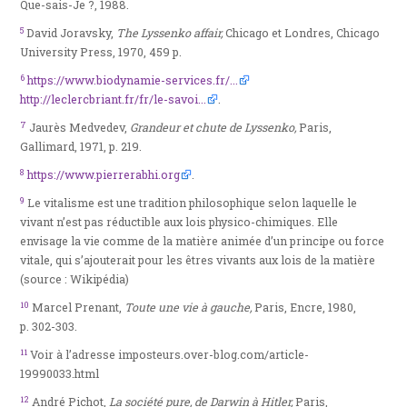
Que-sais-Je ?, 1988.
5
David Joravsky,
The Lyssenko affair,
Chicago et Londres, Chicago
University Press, 1970, 459 p.
6
https://www.biodynamie-services.fr/...
http://leclercbriant.fr/fr/le-savoi...
.
7
Jaurès Medvedev,
Grandeur et chute de Lyssenko,
Paris,
Gallimard, 1971, p. 219.
8
https://www.pierrerabhi.org
.
9
Le vitalisme est une tradition philosophique selon laquelle le
vivant n’est pas réductible aux lois physico-chimiques. Elle
envisage la vie comme de la matière animée d’un principe ou force
vitale, qui s’ajouterait pour les êtres vivants aux lois de la matière
(source : Wikipédia)
10
Marcel Prenant,
Toute une vie à gauche,
Paris, Encre, 1980,
p. 302-303.
11
Voir à l’adresse imposteurs.over-blog.com/article-
19990033.html
12
André Pichot,
La société pure, de Darwin à Hitler,
Paris,