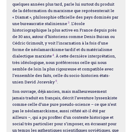
quelques années plus tard, parle lui surtout du produit
de la déformation du marxisme que représenterait le
« Diamat », philosophie officielle des pays dominés par
3
une bureaucratie stalinienne
. L’école
historiographique la plus active en France depuis près
de 30 ans, autour d’historiens comme Denis Buican ou
Cédric Grimoult, y voit l’incarnation à la fois d’une
forme de néolamarckisme tardif et du matérialisme
4
dialectique marxiste
. À cette dernière interprétation,
très idéologique, nous préférerons celle qui nous
semble de loin la plus rigoureuse et compatible avec
l’ensemble des faits, celle du socio-historien états-
5
unien David Joravsky
.
Son ouvrage, déjà ancien, mais malheureusement
jamais traduit en français, décrit l’aventure lyssenkiste
comme celle d’une pure pseudo-science – ce que n’est
pas le néolamarckisme, aussi réfuté ait-il été par
ailleurs –, qui a pu profiter d’un contexte historique et
social très particulier pour s’imposer, en écrasant pour
un temps les authentiques scientifiques soviétiques, que