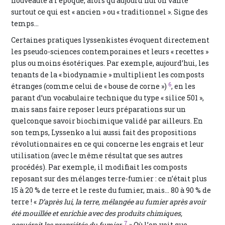
nouveauté à l’époque, alors qu’aujourd’hui on vante
surtout ce qui est « ancien » ou « traditionnel ». Signe des
temps…
Certaines pratiques lyssenkistes évoquent directement
les pseudo-sciences contemporaines et leurs « recettes »
plus ou moins ésotériques. Par exemple, aujourd’hui, les
tenants de la « biodynamie » multiplient les composts
6
étranges (comme celui de « bouse de corne »)
, en les
parant d’un vocabulaire technique du type « silice 501 »,
mais sans faire reposer leurs préparations sur un
quelconque savoir biochimique validé par ailleurs. En
son temps, Lyssenko a lui aussi fait des propositions
révolutionnaires en ce qui concerne les engrais et leur
utilisation (avec le même résultat que ses autres
procédés). Par exemple, il modifiait les composts
reposant sur des mélanges terre-fumier : ce n’était plus
15 à 20 % de terre et le reste du fumier, mais… 80 à 90 % de
terre ! «
D’après lui, la terre, mélangée au fumier après avoir
été mouillée et enrichie avec des produits chimiques,
7
acquérait les propriétés du fumier.
» Où l’on voit que