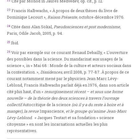
22
Cité par Monod in Jaurès Medvedev, op. cit., p. 12.
23
Francis Halbwachs, « À propos de deux thèses du livre de
Dominique Lecourt »,
Raison Présente,
octobre-décembre 1976.
24
Citée dans Alan Sokal,
Pseudosciences et post modernisme,
Paris, Odile Jacob, 2005, p. 94.
25
Ibid.
26
Voir par exemple sur ce courant Renaud Debailly, « L’ouverture
des possibles dans la science. Du mandarinat aux usages de la
science », in « Mai 68 : Monde de la culture et acteurs sociaux dans
la contestation. »,
Dissidences,
avril 2008, p. 77-87. À propos de ce
courant notamment mené par le physicien Jean Marc Lévy-
Leblond, Francis Halbwachs parlait déjà en 1976, dans son article
cité plus haut, d’un «
resurgissement récent – et sous une forme
nouvelle – de la théorie des deux sciences à travers l’ouvrage
collectif
Autocritique de la science
(où il y a du reste à boire et à
manger), la revue
Impascience,
et le groupe qu’anime Jean-Marc
Lévy-Leblond.
» Jacques Testart et sa fondation « science
citoyenne » en sont les incarnations actuelles les plus
représentatives.