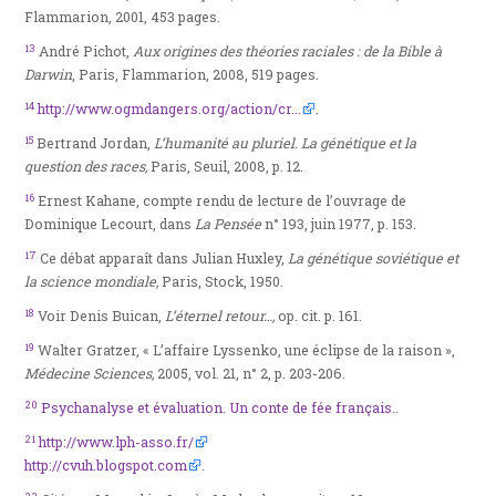
Flammarion, 2001, 453 pages.
13
André Pichot,
Aux origines des théories raciales : de la Bible à
Darwin
, Paris, Flammarion, 2008, 519 pages.
14
http://www.ogmdangers.org/action/cr...
.
15
Bertrand Jordan,
L’humanité au pluriel. La génétique et la
question des races,
Paris, Seuil, 2008, p. 12.
16
Ernest Kahane, compte rendu de lecture de l’ouvrage de
Dominique Lecourt, dans
La Pensée
n° 193, juin 1977, p. 153.
17
Ce débat apparaît dans Julian Huxley,
La génétique soviétique et
la science mondiale,
Paris, Stock, 1950.
18
Voir Denis Buican,
L’éternel retour…,
op. cit. p. 161.
19
Walter Gratzer, « L’affaire Lyssenko, une éclipse de la raison »,
Médecine Sciences,
2005, vol. 21, n° 2, p. 203-206.
20
Psychanalyse et évaluation. Un conte de fée français.
.
21
http://www.lph-asso.fr/
http://cvuh.blogspot.com
.