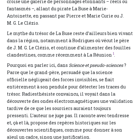
croise une galerie de personnages étonnants – réels ou
fantasmés –, allant du pirate La Buse à Marie-
Antoinette, en passant par Pierre et Marie Curie ou J.
M. G. Le Clézio.
Le mythe du trésor de La Buse reste d’ailleurs bien vivant
dans la région, notamment à Rodrigues où vécut le père
de J. M. G. Le Clézio, et continue d’alimenter des fouilles
1
clandestines, comme récemment à La Réunion
.
Pourquoi en parler ici, dans
Science et pseudo-sciences
?
Parce que le grand-père, persuadé que la science
officielle négligeait des forces invisibles, se fiait
entièrement à son pendule pour détecter les traces du
trésor. Radiesthésiste convaincu, il voyait dans la
découverte des ondes électromagnétiques une validation
tardive de ce que les sourciers auraient toujours
pressenti. L’auteur ne juge pas. Il raconte avec tendresse
et, çà et là, propose des repères historiques sur les
découvertes scientifiques, comme pour donner à son
aïeul un cadre, sinon une justification.