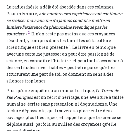
La radiesthésie a déjà été abordée dans ces colonnes.
Pour mémoire,
« de nombreuses expériences ont continué à
se réaliser mais aucune n’a jamais conduit à mettre en
lumière l’existence du phénomène revendiqué par les
2
sourciers »
. Il n’en reste pas moins que ces croyances
résistent, y compris dans les familles où la culture
3
scientifique est bien présente
. Le livre en témoigne
avec une certaine justesse : on peut être passionné de
science, en connaître l’histoire, et pourtant s’accrocher à
des certitudes invérifiables – peut-être parce qu’elles
structurent une part de soi, ou donnent un sens à des
silences trop longs.
Plus qu’une enquête ou un manuel critique,
Le Trésor de
l’île Rodrigues
est un récit d’héritage, une aventure à taille
humaine, écrite sans prétention ni dogmatisme. Une
lecture dépaysante, qui trouvera sa place entre deux
ouvrages plus théoriques, et rappellera que la science se
déploie aussi, parfois, au milieu des croyances qu’elle
peine à dissiper.