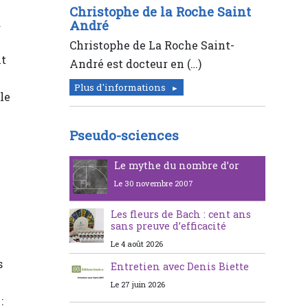
Christophe de la Roche Saint
a
André
Christophe de La Roche Saint-
nt
André est docteur en (…)
Plus d'informations
le
Pseudo-sciences
Le mythe du nombre d’or
Le 30 novembre 2007
Les fleurs de Bach : cent ans
sans preuve d’efficacité
Le 4 août 2026
s
Entretien avec Denis Biette
Le 27 juin 2026
: