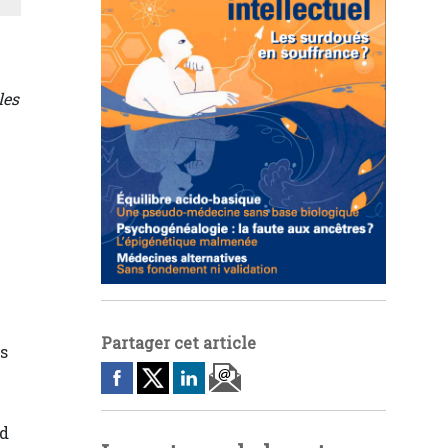
les
Partager cet article
rs
rd