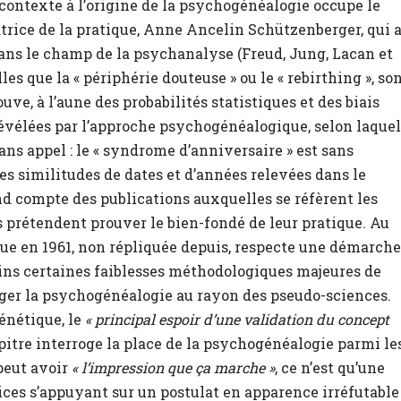
u contexte à l’origine de la psychogénéalogie occupe le
atrice de la pratique, Anne Ancelin Schützenberger, qui 
dans le champ de la psychanalyse (Freud, Jung, Lacan et
s que la « périphérie douteuse » ou le « rebirthing », so
e, à l’aune des probabilités statistiques et des biais
révélées par l’approche psychogénéalogique, selon laquel
sans appel : le « syndrome d’anniversaire » est sans
es similitudes de dates et d’années relevées dans le
d compte des publications auxquelles se réfèrent les
s prétendent prouver le bien-fondé de leur pratique. Au
rue en 1961, non répliquée depuis, respecte une démarche
ins certaines faiblesses méthodologiques majeures de
ranger la psychogénéalogie au rayon des pseudo-sciences.
génétique, le
« principal espoir d’une validation du concept
pitre interroge la place de la psychogénéalogie parmi le
peut avoir
« l’impression que ça marche »
, ce n’est qu’une
ices s’appuyant sur un postulat en apparence irréfutable 