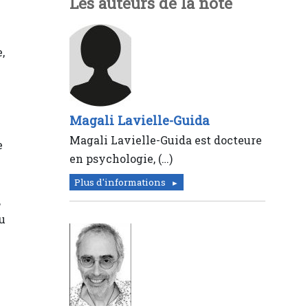
Les auteurs de la note
n
,
Magali Lavielle-Guida
Magali Lavielle-Guida est docteure
e
en psychologie, (…)
Plus d'informations
,
ou