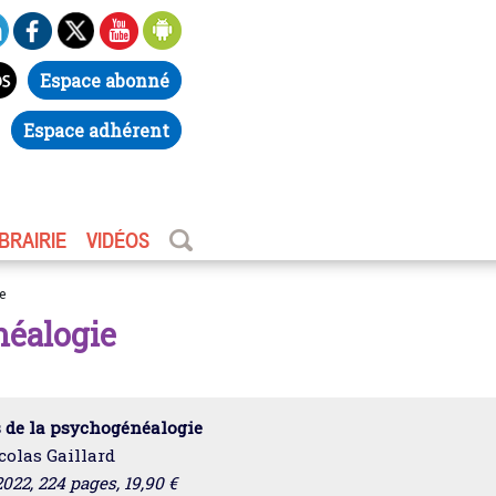
Espace abonné
Espace adhérent
IBRAIRIE
VIDÉOS
e
néalogie
s de la psychogénéalogie
colas Gaillard
022, 224 pages, 19,90 €