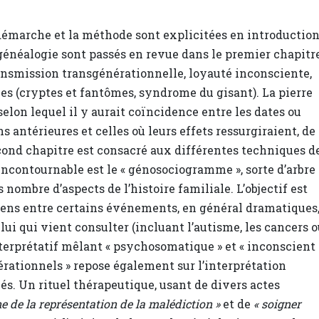
 démarche et la méthode sont explicitées en introductio
généalogie sont passés en revue dans le premier chapitre
ansmission transgénérationnelle, loyauté inconsciente,
es (cryptes et fantômes, syndrome du gisant). La pierre
selon lequel il y aurait coïncidence entre les dates ou
antérieures et celles où leurs effets ressurgiraient, de
cond chapitre est consacré aux différentes techniques d
incontournable est le « génosociogramme », sorte d’arbre
nombre d’aspects de l’histoire familiale. L’objectif est
 liens entre certains événements, en général dramatiques
elui qui vient consulter (incluant l’autisme, les cancers 
erprétatif mêlant « psychosomatique » et « inconscient
nérationnels » repose également sur l’interprétation
. Un rituel thérapeutique, usant de divers actes
e de la représentation de la malédiction »
et de
« soigner