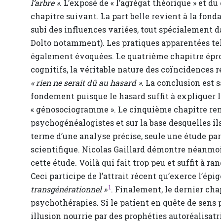
l’arbre »
. L’exposé de « l’agrégat théorique » et d
chapitre suivant. La part belle revient à la fond
subi des influences variées, tout spécialement 
Dolto notamment). Les pratiques apparentées telle
également évoquées. Le quatrième chapitre éprouv
cognitifs, la véritable nature des coïncidences 
« rien ne serait dû au hasard »
. La conclusion est 
fondement puisque le hasard suffit à expliquer l
« génosociogramme ». Le cinquième chapitre ren
psychogénéalogistes et sur la base desquelles il
terme d’une analyse précise, seule une étude pa
scientifique. Nicolas Gaillard démontre néanmo
cette étude. Voilà qui fait trop peu et suffit à 
Ceci participe de l’attrait récent qu’exerce l’épi
1
transgénérationnel »
. Finalement, le dernier cha
psychothérapies. Si le patient en quête de sens 
illusion nourrie par des prophéties autoréalisatr