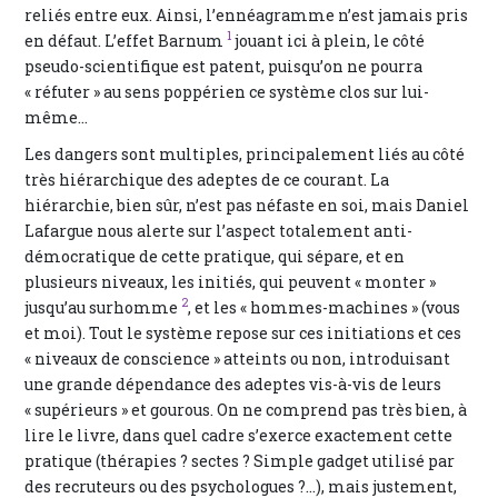
reliés entre eux. Ainsi, l’ennéagramme n’est jamais pris
1
en défaut. L’effet Barnum
jouant ici à plein, le côté
pseudo-scientifique est patent, puisqu’on ne pourra
« réfuter » au sens poppérien ce système clos sur lui-
même...
Les dangers sont multiples, principalement liés au côté
très hiérarchique des adeptes de ce courant. La
hiérarchie, bien sûr, n’est pas néfaste en soi, mais Daniel
Lafargue nous alerte sur l’aspect totalement anti-
démocratique de cette pratique, qui sépare, et en
plusieurs niveaux, les initiés, qui peuvent « monter »
2
jusqu’au surhomme
, et les « hommes-machines » (vous
et moi). Tout le système repose sur ces initiations et ces
« niveaux de conscience » atteints ou non, introduisant
une grande dépendance des adeptes vis-à-vis de leurs
« supérieurs » et gourous. On ne comprend pas très bien, à
lire le livre, dans quel cadre s’exerce exactement cette
pratique (thérapies ? sectes ? Simple gadget utilisé par
des recruteurs ou des psychologues ?...), mais justement,