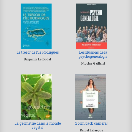
Le trésor de l’île Rodrigues
Les illusions de la
psychogénéalogie
Benjamin Le Dudal
Nicolas Gaillard
La géométrie dans le monde
Zoom back camera !
végétal
Daniel Lafargue