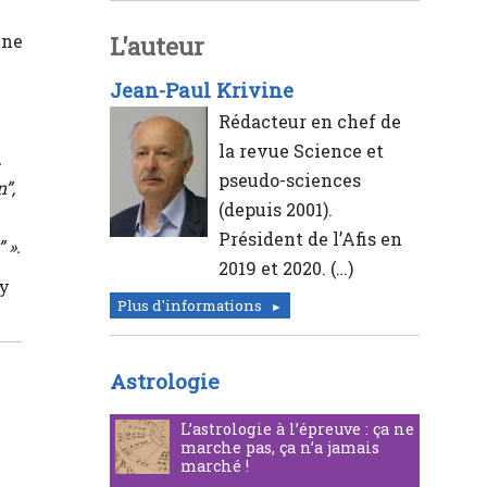
 ne
L'auteur
Jean-Paul Krivine
Rédacteur en chef de
la revue Science et
.
pseudo-sciences
”,
(depuis 2001).
Président de l’Afis en
 ».
2019 et 2020. (…)
ry
Plus d'informations
Astrologie
L’astrologie à l’épreuve : ça ne
marche pas, ça n’a jamais
marché !