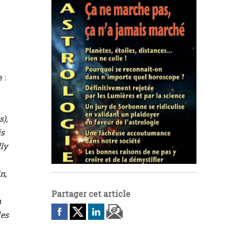
 :
s),
is
lly
n,
Partager cet article
n
des