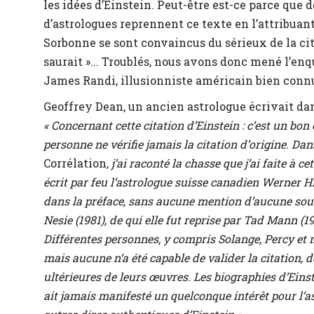
les idées d’Einstein. Peut-être est-ce parce que 
d’astrologues reprennent ce texte en l’attribuant
Sorbonne se sont convaincus du sérieux de la cita
saurait »... Troublés, nous avons donc mené l’enqu
James Randi, illusionniste américain bien connu, 
Geoffrey Dean, un ancien astrologue écrivait dans
« Concernant cette citation d’Einstein : c’est un bon
personne ne vérifie jamais la citation d’origine. Da
Corrélation
, j’ai raconté la chasse que j’ai faite à c
écrit par feu l’astrologue suisse canadien Werner Hi
dans la préface, sans aucune mention d’aucune source
Nesie (1981), de qui elle fut reprise par Tad Mann (198
Différentes personnes, y compris Solange, Percy et m
mais aucune n’a été capable de valider la citation, 
ultérieures de leurs œuvres. Les biographies d’Einst
ait jamais manifesté un quelconque intérêt pour l’astr