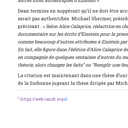
autres dires authentiques d’Einstein »
.
Dean termine en suggérant qu’il ne doit être acc
serait pas authentifiée. Michael Shermer, présid
précisant :
« Selon Alice Calaprice, rédactrice en c
documentaire sur les écrits d’Einstein pour la presse
comme beaucoup d’autres attribuées à Einstein par d
En fait, elle figure dans l’édition d’Alice Calaprice d
en compagnie de quelques centaines d’autres du même
théorie, alors changez les faits” ou “Remplir une feui
La citation est maintenant dans une thèse d’unive
de la Sorbonne jugeant la thèse dirigée par Mich
1
https://web.randi.org
.