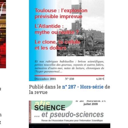
Publié dans le
n° 287 - Hors-série
de
n
la revue
n
t