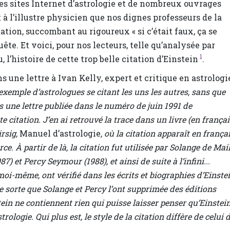
des sites Internet d’astrologie et de nombreux ouvrages
 à l’illustre physicien que nos dignes professeurs de la
tion, succombant au rigoureux « si c’était faux, ça se
ête. Et voici, pour nos lecteurs, telle qu’analysée par
1
l’histoire de cette trop belle citation d’Einstein
.
 une lettre à Ivan Kelly, expert et critique en astrologie
 exemple d’astrologues se citant les uns les autres, sans que
ns une lettre publiée dans le numéro de juin 1991 de
ette citation. J’en ai retrouvé la trace dans un livre (en françai
rsig,
Manuel d’astrologie
, où la citation apparaît en frança
. À partir de là, la citation fut utilisée par Solange de Mai
7) et Percy Seymour (1988), et ainsi de suite à l’infini...
oi-même, ont vérifié dans les écrits et biographies d’Einstei
de sorte que Solange et Percy l’ont supprimée des éditions
ein ne contiennent rien qui puisse laisser penser qu’Einstei
ologie. Qui plus est, le style de la citation diffère de celui 