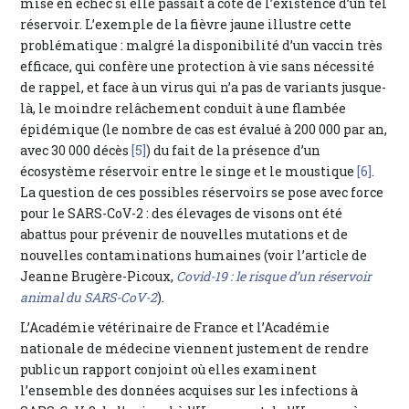
mise en échec si elle passait à côté de l’existence d’un tel
réservoir. L’exemple de la fièvre jaune illustre cette
problématique : malgré la disponibilité d’un vaccin très
efficace, qui confère une protection à vie sans nécessité
de rappel, et face à un virus qui n’a pas de variants jusque-
là, le moindre relâchement conduit à une flambée
épidémique (le nombre de cas est évalué à 200 000 par an,
avec 30 000 décès
[5]
) du fait de la présence d’un
écosystème réservoir entre le singe et le moustique
[6]
.
La question de ces possibles réservoirs se pose avec force
pour le SARS-CoV-2 : des élevages de visons ont été
abattus pour prévenir de nouvelles mutations et de
nouvelles contaminations humaines (voir l’article de
Jeanne Brugère-Picoux,
Covid-19 : le risque d’un réservoir
animal du SARS-CoV-2
).
L’Académie vétérinaire de France et l’Académie
nationale de médecine viennent justement de rendre
public un rapport conjoint où elles examinent
l’ensemble des données acquises sur les infections à