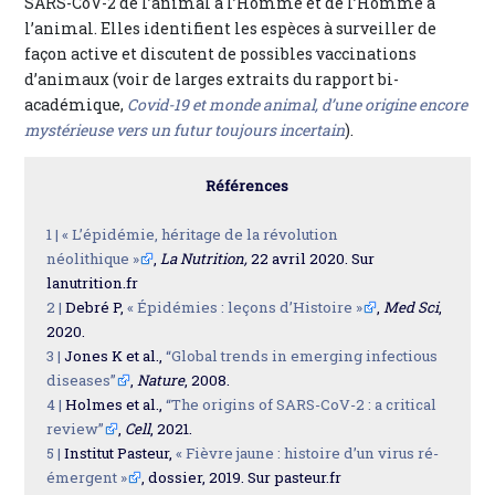
SARS-CoV-2 de l’animal à l’Homme et de l’Homme à
l’animal. Elles identifient les espèces à surveiller de
façon active et discutent de possibles vaccinations
d’animaux (voir de larges extraits du rapport bi-
académique,
Covid-19 et monde animal, d’une origine encore
mystérieuse vers un futur toujours incertain
).
Références
1 |
« L’épidémie, héritage de la révolution
néolithique »
,
La Nutrition,
22 avril 2020. Sur
lanutrition.fr
2 |
Debré P,
« Épidémies : leçons d’Histoire »
,
Med Sci
,
2020.
3 |
Jones K et al.,
“Global trends in emerging infectious
diseases”
,
Nature
, 2008.
4 |
Holmes et al.,
“The origins of SARS-CoV-2 : a critical
review”
,
Cell
, 2021.
5 |
Institut Pasteur,
« Fièvre jaune : histoire d’un virus ré-
émergent »
, dossier, 2019. Sur pasteur.fr