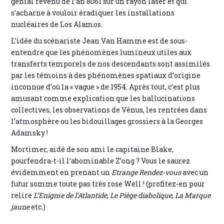
génial revenu de l’an 8061 sur un rayon laser et qui
s’acharne à vouloir éradiquer les installations
nucléaires de Los Alamos.
L’idée du scénariste Jean Van Hamme est de sous-
entendre que les phénomènes lumineux utiles aux
transferts temporels de nos descendants sont assimilés
par les témoins à des phénomènes spatiaux d’origine
inconnue d’où la « vague » de 1954. Après tout, c’est plus
amusant comme explication que les hallucinations
collectives, les observations de Vénus, les rentrées dans
l’atmosphère ou les bidouillages grossiers à la Georges
Adamsky !
Mortimer, aidé de son ami le capitaine Blake,
pourfendra-t-il l’abominable Z’ong ? Vous le saurez
évidemment en prenant un
Etrange Rendez-vous
avec un
futur somme toute pas très rose Well ! (profitez-en pour
relire
L’Enigme de l’Atlantide
,
Le Piège diabolique
,
La Marque
jaune
etc.)