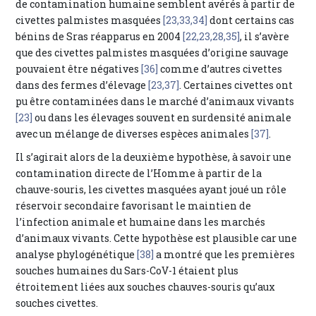
de contamination humaine semblent avérés à partir de
civettes palmistes masquées
[23,33,34]
dont certains cas
bénins de Sras réapparus en 2004
[22,23,28,35]
, il s’avère
que des civettes palmistes masquées d’origine sauvage
pouvaient être négatives
[36]
comme d’autres civettes
dans des fermes d’élevage
[23,37]
. Certaines civettes ont
pu être contaminées dans le marché d’animaux vivants
[23]
ou dans les élevages souvent en surdensité animale
avec un mélange de diverses espèces animales
[37]
.
Il s’agirait alors de la deuxième hypothèse, à savoir une
contamination directe de l’Homme à partir de la
chauve-souris, les civettes masquées ayant joué un rôle
réservoir secondaire favorisant le maintien de
l’infection animale et humaine dans les marchés
d’animaux vivants. Cette hypothèse est plausible car une
analyse phylogénétique
[38]
a montré que les premières
souches humaines du Sars-CoV-1 étaient plus
étroitement liées aux souches chauves-souris qu’aux
souches civettes.