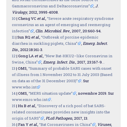
Gammacoronavirus and Deltacoronavirus”
,
J.
Virology
, 2012, 3995-4008.
10
| Cheng VC
et al.
,
“Severe acute respiratory syndrome
coronavirus as an agent of emerging and reemerging
infection”
,
Clin. Microbiol. Rev.
, 2007, 20:660-94.
11
| Sun RQ
et al.
,
“Outbreak of porcine epidemic
diarrhea in suckling piglets, China”
,
Emerg. Infect.
Dis.
, 2012:18:161-3.
12
| Gong LA
et al.
,
“New Bat-HKU2–like Coronavirus in
Swine, China”
,
Emerg. Infect. Dis.
, 2017, 23:167-9. .
13
| OMS,
“Summary of probable SARS cases with onset
of illness from 1 November 2002 to 31 July 2003 (Based
on data as of the 31 December 2003)”
. Sur
www.who.int
14
| OMS,
“MERS situation update”
, novembre 2019. Sur
www.emro.who.int
.
15
| Hu B
et al.
,
“Discovery of a rich pool of bat SARS-
related coronaviruses provides new insights into the
origin of SARS”
,
PLoS Pathogen
, 2017, 13.
16
| Fan Y
et al.
,
“Bat Coronaviruses in China”
,
Viruses
,