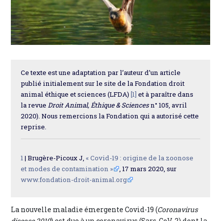
Ce texte est une adaptation par l’auteur d’un article
publié initialement sur le site de la Fondation droit
animal éthique et sciences (LFDA)
[1]
et à paraître dans
la revue
Droit Animal, Éthique & Sciences
n° 105, avril
2020). Nous remercions la Fondation qui a autorisé cette
reprise.
1
| Brugère-Picoux J,
« Covid-19 : origine de la zoonose
et modes de contamination »
, 17 mars 2020, sur
www.fondation-droit-animal.org
La nouvelle maladie émergente Covid-19 (
Coronavirus
disease 2019
) est due à un coronavirus (Sars-CoV-2) dont la