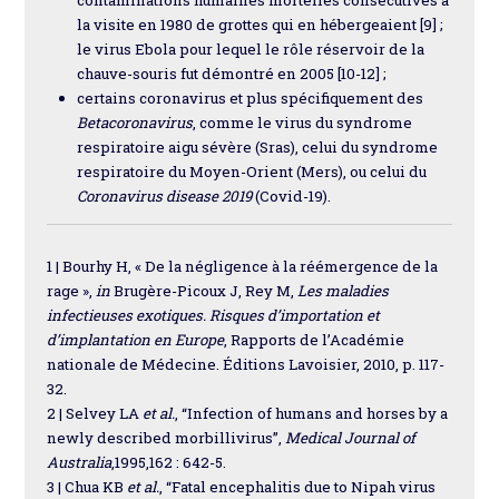
contaminations humaines mortelles consécutives à
la visite en 1980 de grottes qui en hébergeaient [9] ;
le virus Ebola pour lequel le rôle réservoir de la
chauve-souris fut démontré en 2005 [10-12] ;
certains coronavirus et plus spécifiquement des
Betacoronavirus
, comme le virus du syndrome
respiratoire aigu sévère (Sras), celui du syndrome
respiratoire du Moyen-Orient (Mers), ou celui du
Coronavirus disease 2019
(Covid-19).
1 | Bourhy H, « De la négligence à la réémergence de la
rage »,
in
Brugère-Picoux J, Rey M,
Les maladies
infectieuses exotiques. Risques d’importation et
d’implantation en Europe
, Rapports de l’Académie
nationale de Médecine. Éditions Lavoisier, 2010, p. 117-
32.
2 | Selvey LA
et al.
, “Infection of humans and horses by a
newly described morbillivirus”,
Medical Journal of
Australia
,1995,162 : 642-5.
3 | Chua KB
et al.
, “Fatal encephalitis due to Nipah virus