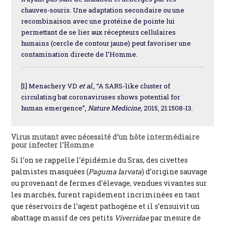
chauves-souris. Une adaptation secondaire ou une
recombinaison avec une protéine de pointe lui
permettant de se lier aux récepteurs cellulaires
humains (cercle de contour jaune) peut favoriser une
contamination directe de l’Homme.
[1] Menachery VD
et al.
, “A SARS-like cluster of
circulating bat coronaviruses shows potential for
human emergence”,
Nature Medicine
, 2015, 21:1508-13.
Virus mutant avec nécessité d’un hôte intermédiaire
pour infecter l’Homme
Si l’on se rappelle l’épidémie du Sras, des civettes
palmistes masquées (
Paguma larvata
) d’origine sauvage
ou provenant de fermes d’élevage, vendues vivantes sur
les marchés, furent rapidement incriminées en tant
que réservoirs de l’agent pathogène et il s’ensuivit un
abattage massif de ces petits
Viverridae
par mesure de