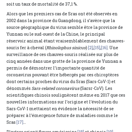
soit un taux de mortalité de 37,1 %.
Alors que les premiers cas de Sras ont été observés en
2002 dans la province du Guangdong, il s’avère que la
source géographique du virus semble être la province de
Yunnan ou le sud-ouest de la Chine, le principal
réservoir animal étant vraisemblablement des chauves-
souris fer à cheval (
Rhinolophus sinicus
)
[2]
,
[15]
,
[16]
. Une
surveillance de ces chauves-souris réalisée sur plus de
cinq années dans une grotte de la province de Yunnan a
permis de démontrer l’importante quantité de
coronavirus pouvant être hébergés par ces chiroptères
dont certains proches du virus du Sras (Sars-CoV-1) et
dénommés
Sars-related coronavirus
(Sarsr-CoV). Les
scientifiques chinois soulignèrent même en 2017 que ces
nouvelles informations sur l’origine et l’évolution du
Sars-CoV-1 mettaient en évidence la nécessité de se
préparer à l’émergence future de maladies comme le
Sras
[17]
…
D’autres scientifiques américains
[18]
et chinois
[19]