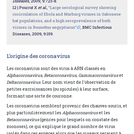
Diseases
, 2009, 9:723-8.
12 | Pourrut X
et al.
,
“Large serological survey showing
cocirculation of Ebola and Marburg viruses in Gabonese
bat populations, and a high seroprevalence of both
viruses in Rousettus aegyptiacus”
, BMC Infectious
Diseases, 2009, 9:159.
L’origine des coronavirus
Les coronavirus sont des virus à ARN classés en
Alphacoronavirus
,
Betacoronavirus
,
Gammacoronavirus
et
Deltacoronavirus
. Leur nom vient de l’observation de
petites excroissances (ou spicules) à leur surface,
formant une sorte de couronne.
Les coronavirus semblent provenir des chauves-souris, et
plus particulièrement les
Alphacoronavirus
et les
Betacoronavirus
(genres pour lesquels on constate des
zoonoses), ce qui explique le grand nombre de virus
isolés dans ces espèces alors que les oiseaux seraient à