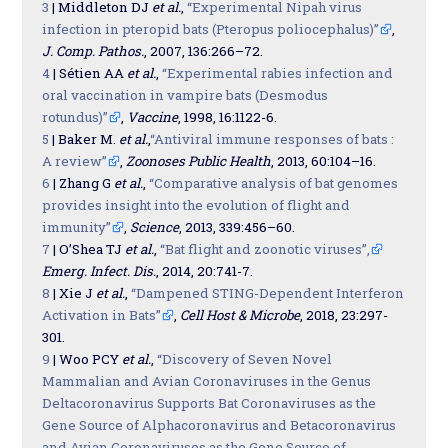
3
| Middleton DJ
et al.
,
“Experimental Nipah virus
infection in pteropid bats (Pteropus poliocephalus)”
,
J. Comp. Pathos.
, 2007, 136:266–72.
4
| Sétien AA
et al.
,
“Experimental rabies infection and
oral vaccination in vampire bats (Desmodus
rotundus)”
,
Vaccine
, 1998, 16:1122-6.
5
| Baker M.
et al.
,
“Antiviral immune responses of bats :
A review”
,
Zoonoses Public Health
, 2013, 60:104–16.
6
| Zhang G
et al.
,
“Comparative analysis of bat genomes
provides insight into the evolution of flight and
immunity”
,
Science
, 2013, 339:456–60.
7
| O’Shea TJ
et al.
,
“Bat flight and zoonotic viruses”,
Emerg. Infect. Dis.
, 2014, 20:741-7.
8
| Xie J
et al.
,
“Dampened STING-Dependent Interferon
Activation in Bats”
,
Cell Host & Microbe
, 2018, 23:297-
301.
9
| Woo PCY
et al.
,
“Discovery of Seven Novel
Mammalian and Avian Coronaviruses in the Genus
Deltacoronavirus Supports Bat Coronaviruses as the
Gene Source of Alphacoronavirus and Betacoronavirus
and Avian Coronaviruses as the Gene Source of