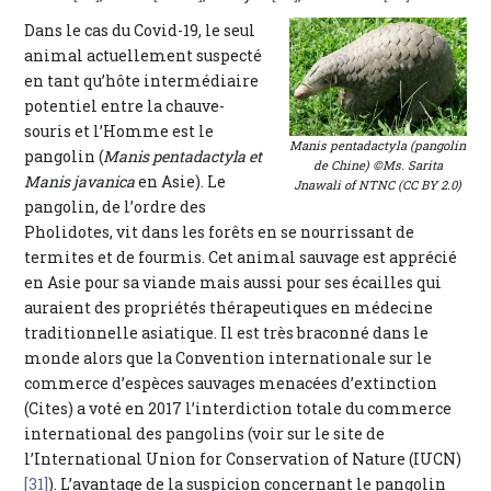
Dans le cas du Covid-19, le seul
animal actuellement suspecté
en tant qu’hôte intermédiaire
potentiel entre la chauve-
souris et l’Homme est le
Manis pentadactyla
(pangolin
pangolin (
Manis pentadactyla et
de Chine) ©Ms. Sarita
Manis javanica
en Asie). Le
Jnawali of NTNC (CC BY 2.0)
pangolin, de l’ordre des
Pholidotes, vit dans les forêts en se nourrissant de
termites et de fourmis. Cet animal sauvage est apprécié
en Asie pour sa viande mais aussi pour ses écailles qui
auraient des propriétés thérapeutiques en médecine
traditionnelle asiatique. Il est très braconné dans le
monde alors que la Convention internationale sur le
commerce d’espèces sauvages menacées d’extinction
(Cites) a voté en 2017 l’interdiction totale du commerce
international des pangolins (voir sur le site de
l’International Union for Conservation of Nature (IUCN)
[31]
). L’avantage de la suspicion concernant le pangolin