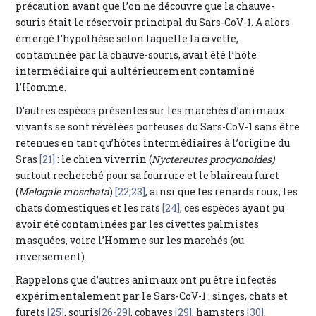
précaution avant que l’on ne découvre que la chauve-
souris était le réservoir principal du Sars-CoV-1. A alors
émergé l’hypothèse selon laquelle la civette,
contaminée par la chauve-souris, avait été l’hôte
intermédiaire qui a ultérieurement contaminé
l’Homme.
D’autres espèces présentes sur les marchés d’animaux
vivants se sont révélées porteuses du Sars-CoV-1 sans être
retenues en tant qu’hôtes intermédiaires à l’origine du
Sras
[21]
: le chien viverrin (
Nyctereutes procyonoides)
surtout recherché pour sa fourrure et le blaireau furet
(
Melogale moschata
)
[22,23]
, ainsi que les renards roux, les
chats domestiques et les rats
[24]
, ces espèces ayant pu
avoir été contaminées par les civettes palmistes
masquées, voire l’Homme sur les marchés (ou
inversement).
Rappelons que d’autres animaux ont pu être infectés
expérimentalement par le Sars-CoV-1 : singes, chats et
furets
[25]
, souris
[26-29]
, cobayes
[29]
, hamsters
[30]
.