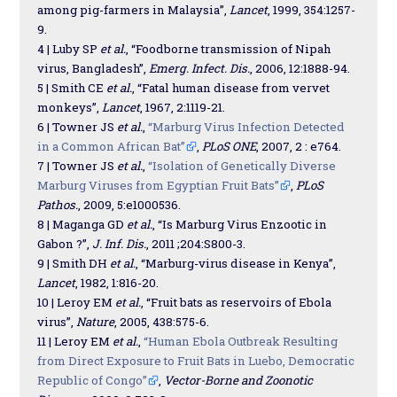
among pig-farmers in Malaysia”,
Lancet
, 1999, 354:1257-
9.
4 | Luby SP
et al.
, “Foodborne transmission of Nipah
virus, Bangladesh”,
Emerg. Infect. Dis.
, 2006, 12:1888-94.
5 | Smith CE
et al.
, “Fatal human disease from vervet
monkeys”,
Lancet
, 1967, 2:1119-21.
6 | Towner JS
et al.
,
“Marburg Virus Infection Detected
in a Common African Bat”
,
PLoS ONE
, 2007, 2 : e764.
7 | Towner JS
et al.
,
“Isolation of Genetically Diverse
Marburg Viruses from Egyptian Fruit Bats”
,
PLoS
Pathos.
, 2009, 5:e1000536.
8 | Maganga GD
et al.
, “Is Marburg Virus Enzootic in
Gabon ?”,
J. Inf. Dis.
, 2011 ;204:S800-3.
9 | Smith DH
et al.
, “Marburg-virus disease in Kenya”,
Lancet
, 1982, 1:816-20.
10 | Leroy EM
et al.
, “Fruit bats as reservoirs of Ebola
virus”,
Nature
, 2005, 438:575-6.
11 | Leroy EM
et al.
,
“Human Ebola Outbreak Resulting
from Direct Exposure to Fruit Bats in Luebo, Democratic
Republic of Congo”
,
Vector-Borne and Zoonotic