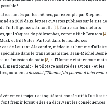
 possible !
’autres lancés par les mêmes, par exemple par Stephen
iné en 2015 deux lettres ouvertes publiées sur le site de
 de l’intelligence artificielle
[2]
, l’autre sur les méfaits
tres, qu’il s’agisse de philosophes, comme Nick Bostrom
[4
usk et Bill Gates. Partout dans le monde, ces
 le cas de Laurent Alexandre, médecin et homme d’affaire
st spécialisé dans le transhumanisme, Jean-Michel Besni
ns une émission de radio
[8]
si l’Homme était encore maît
e, il mentionnait « le pilotage assisté des avions » et les
utres, auraient
« dessaisi [l’Homme] du pouvoir d’intervenir »
événement majeur et inquiétant consécutif à l’utilisati
 font frémir lorsqu’elles en décrivent les conséquences