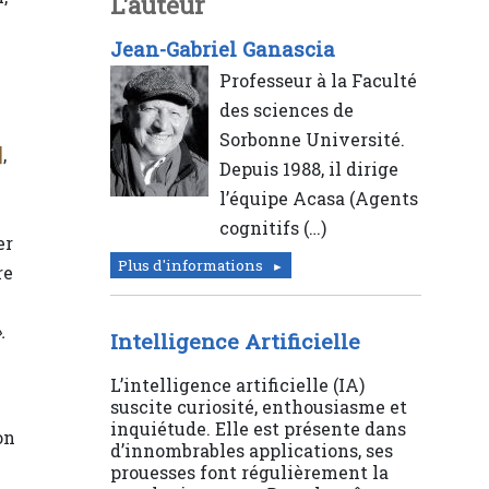
L'auteur
Jean-Gabriel Ganascia
Professeur à la Faculté
des sciences de
Sorbonne Université.
]
,
Depuis 1988, il dirige
l’équipe Acasa (Agents
cognitifs (…)
er
Plus d'informations
re
.
Intelligence Artificielle
L’intelligence artificielle (IA)
suscite curiosité, enthousiasme et
inquiétude. Elle est présente dans
on
d’innombrables applications, ses
prouesses font régulièrement la