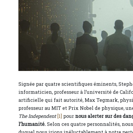
Signée par quatre scientifiques éminents, Step
informaticien, professeur à l’université de Calif
artificielle qui fait autorité, Max Tegmark, phy
professeur au MIT et Prix Nobel de physique, une
The Independent
[1]
pour
nous alerter sur des dange
l’humanité.
Selon ces quatre personnalités, nous
duquel nous irions inéluctablement à notre perte