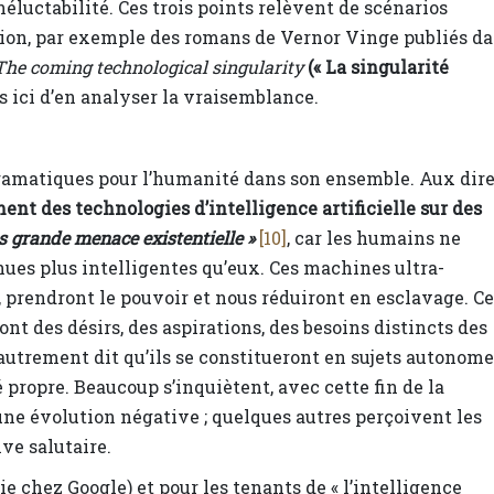
éluctabilité. Ces trois points relèvent de scénarios
ction, par exemple des romans de Vernor Vinge publiés d
The coming technological singularity
(« La singularité
s ici d’en analyser la vraisemblance.
amatiques pour l’humanité dans son ensemble. Aux dir
ent des technologies d’intelligence artificielle sur des
us grande menace existentielle »
[10]
, car les humains ne
ues plus intelligentes qu’eux. Ces machines ultra-
, prendront le pouvoir et nous réduiront en esclavage. Ce
ont des désirs, des aspirations, des besoins distincts des
 autrement dit qu’ils se constitueront en sujets autonom
propre. Beaucoup s’inquiètent, avec cette fin de la
une évolution négative ; quelques autres perçoivent les
ve salutaire.
e chez Google) et pour les tenants de « l’intelligence