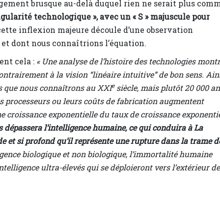
hangement brusque au-delà duquel rien ne serait plus com
ularité technologique », avec un « S » majuscule pour
 cette inflexion majeure découle d’une observation
et dont nous connaîtrions l’équation.
nt cela :
« Une analyse de l’histoire des technologies mont
trairement à la vision “linéaire intuitive” de bon sens. Ains
e
ès que nous connaîtrons au XXI
siècle, mais plutôt 20 000 an
des processeurs ou leurs coûts de fabrication augmentent
e croissance exponentielle du taux de croissance exponentie
s dépassera l’intelligence humaine, ce qui conduira à La
 et si profond qu’il représente une rupture dans la trame d
lligence biologique et non biologique, l’immortalité humaine
intelligence ultra-élevés qui se déploieront vers l’extérieur de