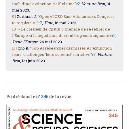
including ‘extinction risk’ claims”
,
Venture Beat
, 31
mai 2023.
9 |
Zorthian J,
“OpenAI CEO Sam Altman asks Congress
to regulate AI”
,
Time
, 16 mai 2023.
10 |
« Le créateur de ChatGPT menace de se retirer de
l’Europe si la législation devient trop contraignante »
,
Toute l’Europe
, 26 mai 2023.
11 |
Cho K,
“Top AI researcher dismisses AI ‘extinction’
fears, challenges ‘hero scientist’ narrative”
,
Venture
Beat
, 1er juin 2023.
Publié dans le
n° 345
de la revue