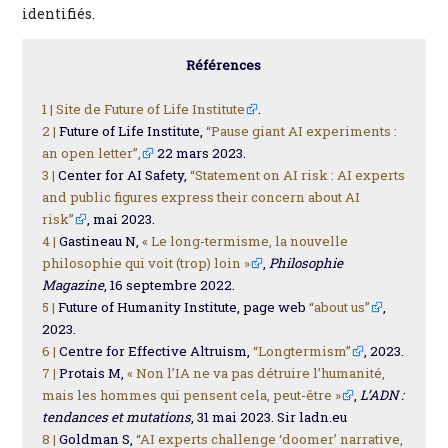
identifiés.
Références
1 |
Site de Future of Life Institute
.
2 |
Future of Life Institute,
“Pause giant AI experiments :
an open letter”,
22 mars 2023.
3 |
Center for AI Safety,
“Statement on AI risk : AI experts
and public figures express their concern about AI
risk”
, mai 2023.
4 |
Gastineau N,
« Le long-termisme, la nouvelle
philosophie qui voit (trop) loin »
,
Philosophie
Magazine
, 16 septembre 2022.
5 |
Future of Humanity Institute, page web
“about us”
,
2023.
6 |
Centre for Effective Altruism,
“Longtermism”
, 2023.
7 |
Protais M,
« Non l’IA ne va pas détruire l’humanité,
mais les hommes qui pensent cela, peut-être »
,
L’ADN :
tendances et mutations
, 31 mai 2023. Sir ladn.eu
8 |
Goldman S,
“AI experts challenge ‘doomer’ narrative,