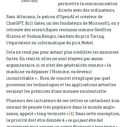
(1859-1920)
permettre la communication
directe avec des ordinateurs,
Sam Altmann, le patron d’OpenAI et créateur de
ChatGPT, Bill Gates, un des fondateurs de Microsoft), on y
retrouve des scientifiques reconnus comme Geoffroy
Hinton et Yoshua Bengio, lauréats du prix Turing,
l’équivalent en informatique du prix Nobel.
Cela ne rend pas pour autant plus crédibles les annonces
faites. En réalité, elles ne sont étayées par aucun
argumentaire, si ce n’est des généralités comme « la
machine va dépasser l’Homme, va devenir
incontrôlable »… Rien de concret n’explique par quel
processus les technologies et les applications actuelles
seraient les prémices d’une menace existentielle.
Plusieurs des initiateurs de ces lettres se rattachent à un
courant de pensée très populaire dans le monde anglo-
saxon, appelé « long-termiste »
[4]
. Dans cette conception,
la priorité doit être donnée à
« ce qui peut être fait
maintenant pour assurer un avenir florissant à long terme »