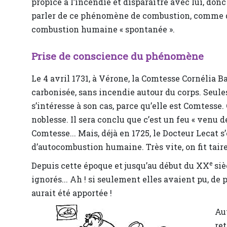
propice à l’incendie et disparaître avec lui, donc
parler de ce phénomène de combustion, comme
combustion humaine « spontanée ».
Prise de conscience du phénomène
Le 4 avril 1731, à Vérone, la Comtesse Cornélia 
carbonisée, sans incendie autour du corps. Seule
s’intéresse à son cas, parce qu’elle est Comtesse.
noblesse. Il sera conclu que c’est un feu « venu d
Comtesse... Mais, déjà en 1725, le Docteur Lecat s
d’autocombustion humaine. Très vite, on fit taire
e
Depuis cette époque et jusqu’au début du XX
siè
ignorés... Ah ! si seulement elles avaient pu, de p
aurait été apportée !
Aut
re