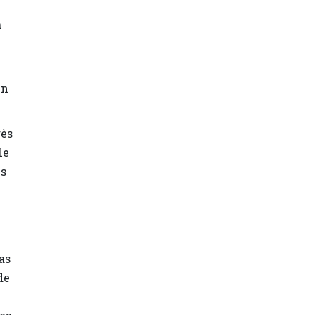
a
en
rès
le
ns
as
de