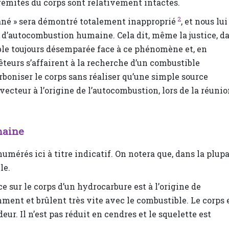
rémités du corps sont relativement intactes.
2
ané » sera démontré totalement inapproprié
, et nous lui
 d’autocombustion humaine. Cela dit, même la justice, d
ble toujours désemparée face à ce phénomène et, en
êteurs s’affairent à la recherche d’un combustible
rboniser le corps sans réaliser qu’une simple source
 vecteur à l’origine de l’autocombustion, lors de la réuni
maine
érés ici à titre indicatif. On notera que, dans la plupa
le.
ce sur le corps d’un hydrocarbure est à l’origine de
ment et brûlent très vite avec le combustible. Le corps 
ur. Il n’est pas réduit en cendres et le squelette est