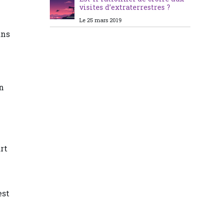
visites d’extraterrestres ?
Le 25 mars 2019
ans
on
rt
est