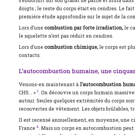
s’endormit sur son grabat de paille et brûla dans 
doigts ; le reste du corps était en cendres. Le fai
première étude approfondie sur le sujet de la c
Lors d’une
combustion par forte irradiation,
le c
le squelette n’est pas réduit en cendres.
Lors d’une
combustion chimique,
le corps est p
contacts.
L’autocombustion humaine, une cinqua
Venons-en maintenant à
l’autocombustion hum
3
CHS... »
. On découvre un corps humain massivem
autour. Seules quelques extrémités du corps sont
recouvertes de vêtement. Les objets brûlables, tr
Il est recensé annuellement, en moyenne, une c
4
France
. Mais un corps en autocombustion peut