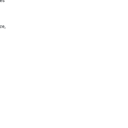
ses
re,