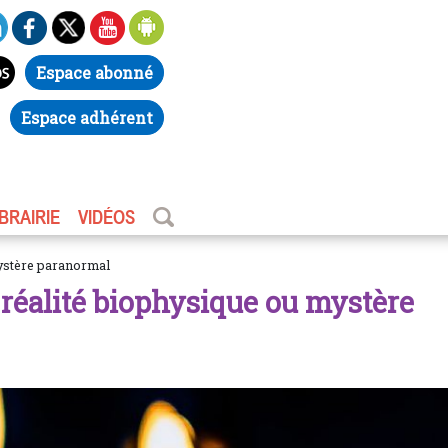
Espace abonné
Espace adhérent
IBRAIRIE
VIDÉOS
mystère paranormal
réalité biophysique ou mystère