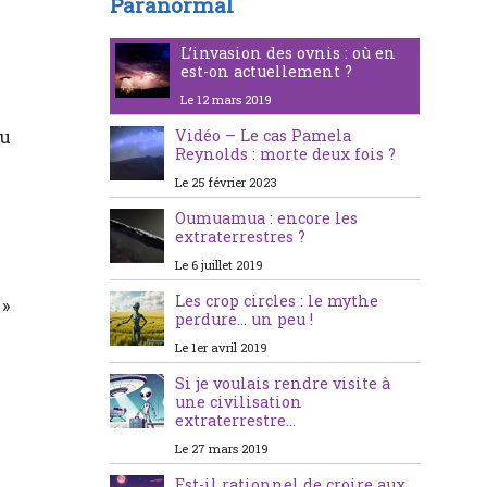
Paranormal
L’invasion des ovnis : où en
est-on actuellement ?
Le 12 mars 2019
ou
Vidéo – Le cas Pamela
Reynolds : morte deux fois ?
Le 25 février 2023
Oumuamua : encore les
extraterrestres ?
Le 6 juillet 2019
Les crop circles : le mythe
 »
perdure… un peu !
Le 1er avril 2019
Si je voulais rendre visite à
une civilisation
extraterrestre…
Le 27 mars 2019
Est-il rationnel de croire aux