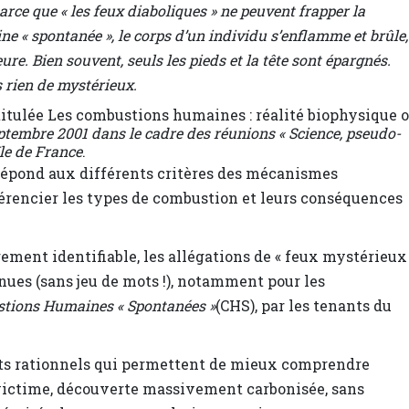
parce que « les feux diaboliques » ne peuvent frapper la
« spontanée », le corps d’un individu s’enflamme et brûle,
re. Bien souvent, seuls les pieds et la tête sont épargnés.
 rien de mystérieux.
ntitulée Les combustions humaines : réalité biophysique 
eptembre 2001 dans le cadre des réunions « Science, pseudo-
Ile de France
.
 répond aux différents critères des mécanismes
férencier les types de combustion et leurs conséquences
rement identifiable, les allégations de « feux mystérieux
tenues (sans jeu de mots !), notamment pour les
tions Humaines « Spontanées »
(CHS), par les tenants du
nts rationnels qui permettent de mieux comprendre
 victime, découverte massivement carbonisée, sans