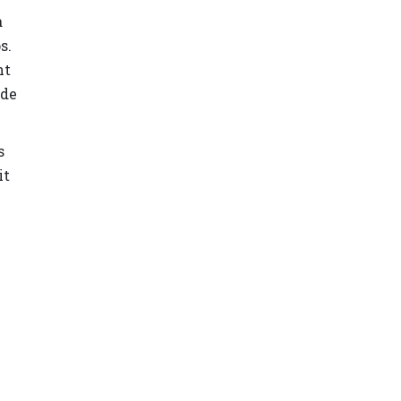
a
s.
nt
 de
s
it