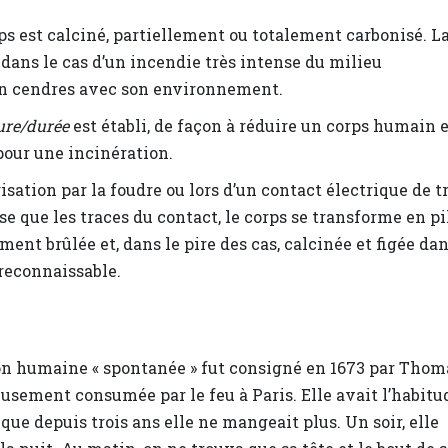
rps est calciné, partiellement ou totalement carbonisé. L
 dans le cas d’un incendie très intense du milieu
 en cendres avec son environnement.
ure/durée
est établi, de façon à réduire un corps humain 
 pour une incinération.
trisation par la foudre ou lors d’un contact électrique de t
sse que les traces du contact, le corps se transforme en pi
ent brûlée et, dans le pire des cas, calcinée et figée da
 reconnaissable.
ion humaine « spontanée » fut consigné en 1673 par Thom
usement consumée par le feu à Paris. Elle avait l’habitu
t que depuis trois ans elle ne mangeait plus. Un soir, elle