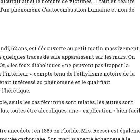
 alourdir ainsi le nombre de victimes. Il faut en réalité
 d’un phénomène d’autocombustion humaine et non de
Bandi, 62 ans, est découverte au petit matin massivement
s quelques traces de suie apparaissent sur les murs. On
 Or, « les feux diaboliques » ne peuvent pas frapper la
e l’intérieur », compte tenu de l’éthylisme notoire de la
’était intéressé au phénomène et le qualifiait
 l’hérétique.
cle, seuls les cas féminins sont relatés, les autres sont
lus, toutes être alcooliques, une « explication » bien faci
re anecdote : en 1885 en Floride, Mrs. Reeser est égalem
trouvée carbonisée. Son mari suspecté échappera à la