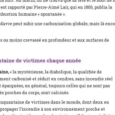
la nuit. Au matin, on ne trouva que sa tête et le bout de 
t est rapporté par Pierre-Aimé Lair, qui en 1800, publia la
ombustion humaine « spontanée ».
adavre peut subir une carbonisation globale, mais là enco
lus ou moins crevassé en profondeur et aux surfaces de
ntaine de victimes chaque année
aine,
« la mystérieuse, la diabolique, la qualifiée de
ent carbonisé et réduit en cendres, sans incendie réel
 épargnées, en général, toujours celles qui ne sont pas
ès proches du corps, sont calcinés.
inquantaine de victimes dans le monde, dont deux en
 propager l’incendie à son environnement proche et