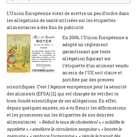
L’Union Européenne vient de mettre un peu d’ordre dans
les allégations de santé utilisées sur les étiquettes
alimentaires à des fins de publicité.
En 2006, l’Union Européenne a
adopté un règlement
garantissant que toute
allégation figurant sur
l’étiquette d’un aliment vendu
au sein de l’UE soit claire et
justifiée par des preuves
scientifiques. C’est l’Agence européenne pour la sécurité
des aliments (EFSA) [1], qui est chargée de vérifier le
bien-fondé scientifique de ces allégations. En effet,
depuis quelques années, on a vu fleurir les affirmations
et les promesses sur les étiquettes de nos denrées
alimentaires :
« Réduit le taux de cholestérol »
,
« solidifie le
squelette »
,
« améliore la circulation sanguine »
,
« booste la
mémoire »
,
« renforce l’organisme »
,
« régule le transit dès