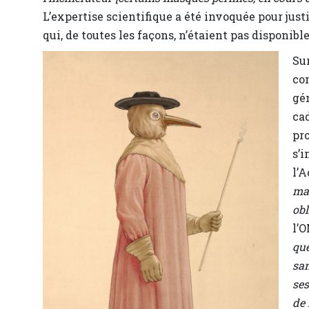
L’expertise scientifique a été invoquée pour jus
qui, de toutes les façons, n’étaient pas disponible
Sur
co
gé
cad
pr
s’i
l’
mas
obl
l’
que
san
ses
de 