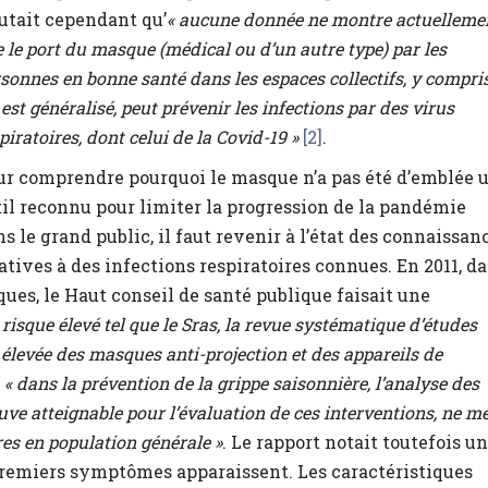
outait cependant qu’
« aucune donnée ne montre actuelleme
 le port du masque (médical ou d’un autre type) par les
sonnes en bonne santé dans les espaces collectifs, y compri
l est généralisé, peut prévenir les infections par des virus
piratoires, dont celui de la Covid-19 »
[2]
.
ur comprendre pourquoi le masque n’a pas été d’emblée 
til reconnu pour limiter la progression de la pandémie
s le grand public, il faut revenir à l’état des connaissan
atives à des infections respiratoires connues. En 2011, d
ques, le Haut conseil de santé publique faisait une
 risque élevé tel que le Sras, la revue systématique d’études
 élevée des masques anti-projection et des appareils de
,
« dans la prévention de la grippe saisonnière, l’analyse des
euve atteignable pour l’évaluation de ces interventions, ne m
res en population générale »
. Le rapport notait toutefois un
premiers symptômes apparaissent. Les caractéristiques