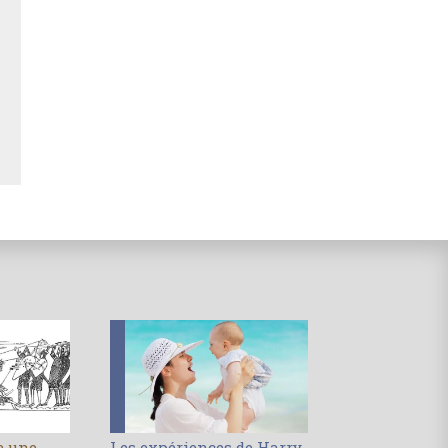
le une
Les expériences de Harry