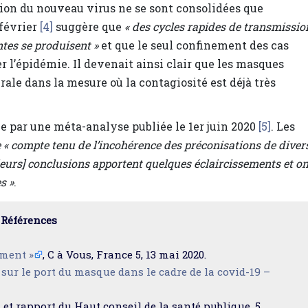
on du nouveau virus ne se sont consolidées que
 février
[4]
suggère que
« des cycles rapides de transmissio
tes se produisent »
et que le seul confinement des cas
er l’épidémie. Il devenait ainsi clair que les masques
rale dans la mesure où la contagiosité est déjà très
ée par une méta-analyse publiée le 1er juin 2020
[5]
. Les
e « compte tenu de l’incohérence des préconisations de diver
leurs] conclusions apportent quelques éclaircissements et on
s »
.
Références
ement »
, C à Vous, France 5, 13 mai 2020.
 sur le port du masque dans le cadre de la covid-19 –
s et rapport du Haut conseil de la santé publique, 5