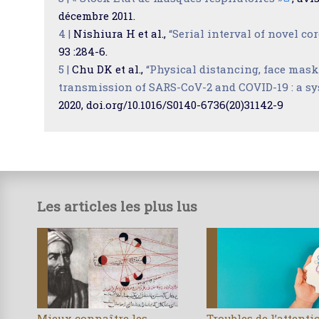
décembre 2011.
4 |
Nishiura H et al.,
“Serial interval of novel co
93 :284-6.
5 |
Chu DK et al.,
“Physical distancing, face mask
transmission of SARS-CoV-2 and COVID-19 : a sy
2020, doi.org/10.1016/S0140-6736(20)31142-9
Les articles les plus lus
Mieux connaître les
Troubles de l’attenti