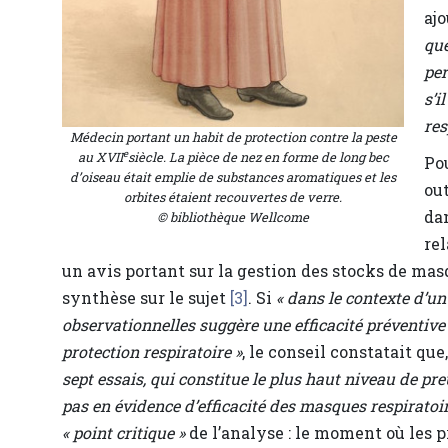
aj
que
per
s’i
res
Médecin portant un habit de protection contre la peste
e
au XVII
siècle. La pièce de nez en forme de long bec
Po
d’oiseau était emplie de substances aromatiques et les
ou
orbites étaient recouvertes de verre.
dan
© bibliothèque Wellcome
rel
un avis portant sur la gestion des stocks de mas
synthèse sur le sujet
[3]
. Si
« dans le contexte d’un
observationnelles suggère une efficacité préventive
protection respiratoire »
, le conseil constatait que
sept essais, qui constitue le plus haut niveau de pr
pas en évidence d’efficacité des masques respiratoi
« point critique »
de l’analyse : le moment où les 