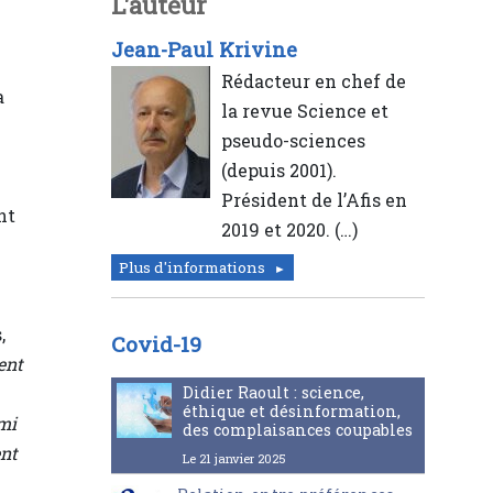
L'auteur
Jean-Paul Krivine
Rédacteur en chef de
a
la revue Science et
pseudo-sciences
(depuis 2001).
Président de l’Afis en
nt
2019 et 2020. (…)
Plus d'informations
,
Covid-19
ent
Didier Raoult : science,
éthique et désinformation,
mi
des complaisances coupables
ent
Le 21 janvier 2025