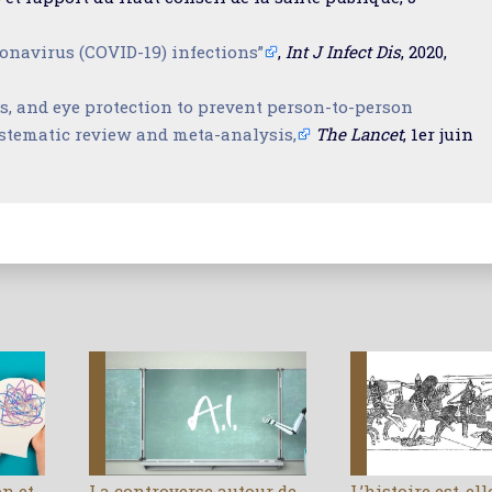
ronavirus (COVID-19) infections”
,
Int J Infect Dis
, 2020,
s, and eye protection to prevent person-to-person
stematic review and meta-analysis,
The Lancet
, 1er juin
on et
La controverse autour de
L’histoire est-el