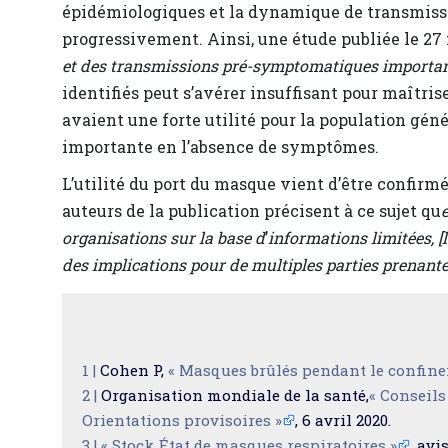
épidémiologiques et la dynamique de transmissi
progressivement. Ainsi, une étude publiée le 27
et des transmissions pré-symptomatiques importan
identifiés peut s’avérer insuffisant pour maîtris
avaient une forte utilité pour la population géné
importante en l’absence de symptômes.
L’utilité du port du masque vient d’être confirm
auteurs de la publication précisent à ce sujet qu
organisations sur la base d
’
informations limitées, [
des implications pour de multiples parties prenante
1 |
Cohen P,
« Masques brûlés pendant le confin
2 |
Organisation mondiale de la santé,
« Conseils
Orientations provisoires »
, 6 avril 2020.
3 |
« Stock État de masques respiratoires »
, avi