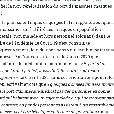
tifier la non-généralisation du port de masques, masques
s.
 le plan scientifique, ce qui peut être rappelé, c’est que l
nnaissance sur l’utilité des masques en population
nérale (non malade et hors personnel soignant) dans le
re de l’épidémie de Covid-19 s’est construite
ogressivement, loin du « bon sens » qui semble maintena
mposer. En France, ce n’est que le 2 avril 2020 que
Académie de médecine recommande que
« le port d’un
que “grand public”, aussi dit “alternatif”, soit rendu
igatoire »
. Le 6 avril 2020, dans ses orientations générales
OMS écrivait encore que
« quelques données limitées montr
 le port d’un masque médical par des personnes en bonne
té qui habitent avec un sujet malade ou qui se trouvent par
 contacts, ou par des personnes assistant à un rassemblem
masse, peut être bénéfique en termes de prévention »
mais