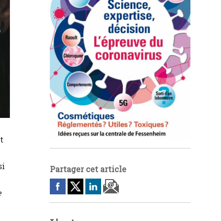
t
si
Partager cet article
e