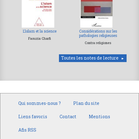
L’islam et la science
Considérations sur les
pathologies religieuses
Faouzia Charfi
Contra religiones
Toutes les notes de lecture
Qui sommes-nous ?
Plan du site
Liens favoris
Contact
Mentions
Afis RSS