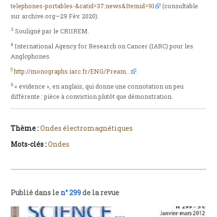
telephones-portables-&catid=37:news&Itemid=91
(consultable
sur archive.org—29 Fév. 2020).
3
Souligné par le CRIIREM.
4
International Agency for Research on Cancer (IARC) pour les
Anglophones.
5
http://monographs.iarc.fr/ENG/Pream...
.
6
« evidence », en anglais, qui donne une connotation un peu
différente : pièce à conviction plutôt que démonstration.
Thème :
Ondes électromagnétiques
Mots-clés :
Ondes
Publié dans le
n° 299
de la revue