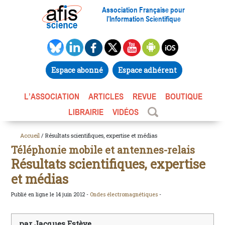
Association Française pour
l’Information Scientifique
Espace abonné
Espace adhérent
L’ASSOCIATION
ARTICLES
REVUE
BOUTIQUE
LIBRAIRIE
VIDÉOS
Accueil
/ Résultats scientifiques, expertise et médias
Téléphonie mobile et antennes-relais
Résultats scientifiques, expertise
et médias
Publié en ligne le 14 juin 2012 -
Ondes électromagnétiques
-
par Jacques Estève