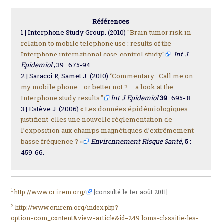
Références
1 | Interphone Study Group. (2010)
"Brain tumor risk in
relation to mobile telephone use : results of the
Interphone international case-control study"
.
Int J
Epidemiol
; 39 : 675-94.
2 | Saracci R, Samet J. (2010)
“Commentary : Call me on
my mobile phone... or better not ? – a look at the
Interphone study results.”
Int J Epidemiol
39
: 695- 8.
3 | Estève J. (2006)
« Les données épidémiologiques
justifient-elles une nouvelle réglementation de
l’exposition aux champs magnétiques d’extrêmement
basse fréquence ? »
Environnement Risque Santé
,
5
:
459-66.
1
http://www.criirem.org/
[consulté le 1er août 2011].
2
http://www.criirem.org/index.php?
option=com_content&view=article&id=249:loms-classitie-les-