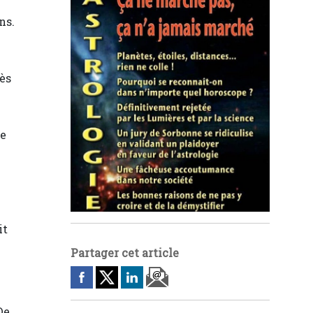
ns.
rès
ge
it
Partager cet article
De