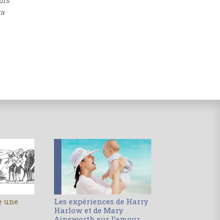
urs
ra
le une
Les expériences de Harry
Harlow et de Mary
Ainsworth sur l’amour