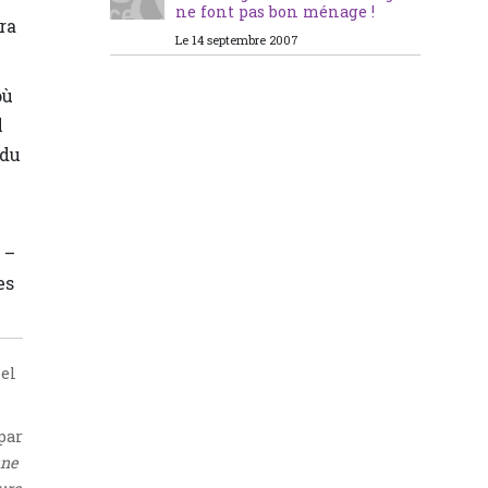
ne font pas bon ménage !
ra
Le 14 septembre 2007
où
l
 du
 –
es
zel
par
une