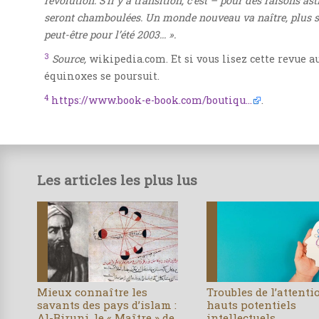
révolution. S’il y a transition, c’est – pour des raisons as
seront chamboulées. Un monde nouveau va naître, plus sol
peut-être pour l’été 2003... ».
3
Source,
wikipedia.com. Et si vous lisez cette revue a
équinoxes se poursuit.
4
https://www.book-e-book.com/boutiqu...
.
Les articles les plus lus
Mieux connaître les
Troubles de l’attenti
savants des pays d’islam :
hauts potentiels
Al-Biruni, le « Maître » de
intellectuels