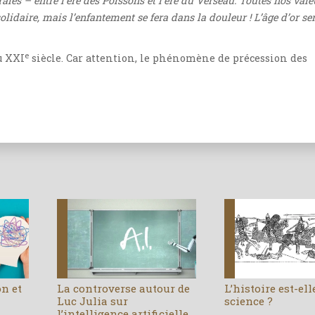
trales – entre l’ère des Poissons et l’ère du Verseau. Toutes nos vale
idaire, mais l’enfantement se fera dans la douleur ! L’âge d’or se
e
u XXI
siècle. Car attention, le phénomène de précession des
on et
La controverse autour de
L’histoire est-el
Luc Julia sur
science ?
l’intelligence artificielle