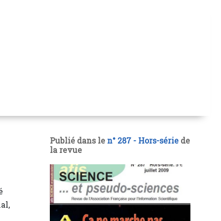
Publié dans le
n° 287 - Hors-série
de
la revue
é
al,