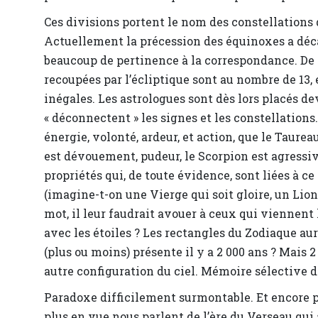
Ces divisions portent le nom des constellations 
Actuellement la précession des équinoxes a déca
beaucoup de pertinence à la correspondance. De p
recoupées par l’écliptique sont au nombre de 13, 
inégales. Les astrologues sont dès lors placés de
« déconnectent » les signes et les constellations
énergie, volonté, ardeur, et action, que le Taureau
est dévouement, pudeur, le Scorpion est agressiv
propriétés qui, de toute évidence, sont liées à c
(imagine-t-on une Vierge qui soit gloire, un Lion
mot, il leur faudrait avouer à ceux qui viennent 
avec les étoiles ? Les rectangles du Zodiaque aur
(plus ou moins) présente il y a 2 000 ans ? Mais 2
autre configuration du ciel. Mémoire sélective d
Paradoxe difficilement surmontable. Et encore p
plus en vue nous parlent de l’ère du Verseau qui a