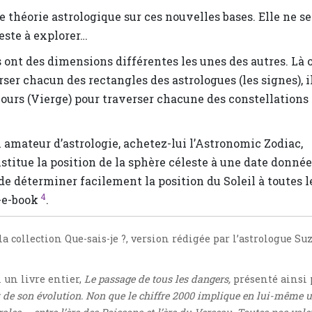
 théorie astrologique sur ces nouvelles bases. Elle ne se
reste à explorer…
 ont des dimensions différentes les unes des autres. Là 
ser chacun des rectangles des astrologues (les signes), i
 jours (Vierge) pour traverser chacune des constellations
n amateur d’astrologie, achetez-lui l’Astronomic Zodiac,
stitue la position de la sphère céleste à une date donnée
 de déterminer facilement la position du Soleil à toutes l
4
-e-book
.
a collection Que-sais-je ?, version rédigée par l’astrologue Su
 un livre entier,
Le passage de tous les dangers,
présenté ainsi 
nt de son évolution. Non que le chiffre 2000 implique en lui-même 