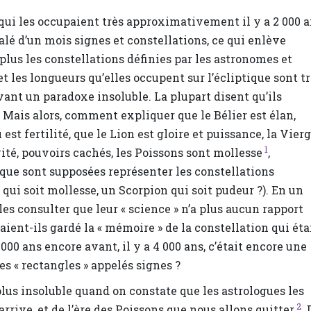
qui les occupaient très approximativement il y a 2 000 a
lé d’un mois signes et constellations, ce qui enlève
lus les constellations définies par les astronomes et
et les longueurs qu’elles occupent sur l’écliptique sont t
vant un paradoxe insoluble. La plupart disent qu’ils
. Mais alors, comment expliquer que le Bélier est élan,
 est fertilité, que le Lion est gloire et puissance, la Vier
1
ité, pouvoirs cachés, les Poissons sont mollesse
,
e que sont supposées représenter les constellations
 qui soit mollesse, un Scorpion qui soit pudeur ?). En un
les consulter que leur « science » n’a plus aucun rapport
aient-ils gardé la « mémoire » de la constellation qui éta
 000 ans encore avant, il y a 4 000 ans, c’était encore une
es « rectangles » appelés signes ?
lus insoluble quand on constate que les astrologues les
2
rrive, et de l’ère des Poissons que nous allons quitter
. 