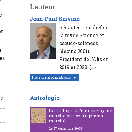
L'auteur
va
Jean-Paul Krivine
Rédacteur en chef de
er
la revue Science et
pseudo-sciences
u
(depuis 2001).
ues
Président de l’Afis en
2019 et 2020. (…)
Plus d'informations
Astrologie
,2
L’astrologie à l’épreuve : ça ne
marche pas, ça n’a jamais
marché !
Le 27 décembre 2009