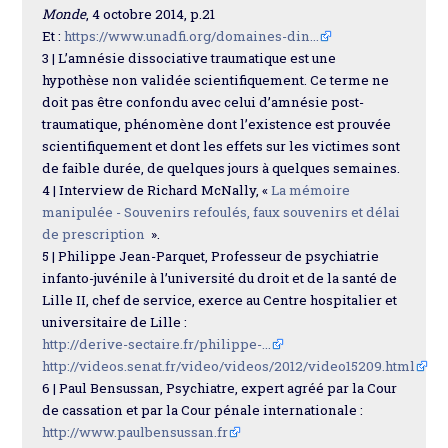
Monde
, 4 octobre 2014, p.21
Et :
https://www.unadfi.org/domaines-din...
3 | L’amnésie dissociative traumatique est une
hypothèse non validée scientifiquement. Ce terme ne
doit pas être confondu avec celui d’amnésie post-
traumatique, phénomène dont l’existence est prouvée
scientifiquement et dont les effets sur les victimes sont
de faible durée, de quelques jours à quelques semaines.
4 | Interview de Richard McNally, «
La mémoire
manipulée - Souvenirs refoulés, faux souvenirs et délai
de prescription
».
5 | Philippe Jean-Parquet, Professeur de psychiatrie
infanto-juvénile à l’université du droit et de la santé de
Lille II, chef de service, exerce au Centre hospitalier et
universitaire de Lille :
http://derive-sectaire.fr/philippe-...
http://videos.senat.fr/video/videos/2012/video15209.html
6 | Paul Bensussan, Psychiatre, expert agréé par la Cour
de cassation et par la Cour pénale internationale :
http://www.paulbensussan.fr