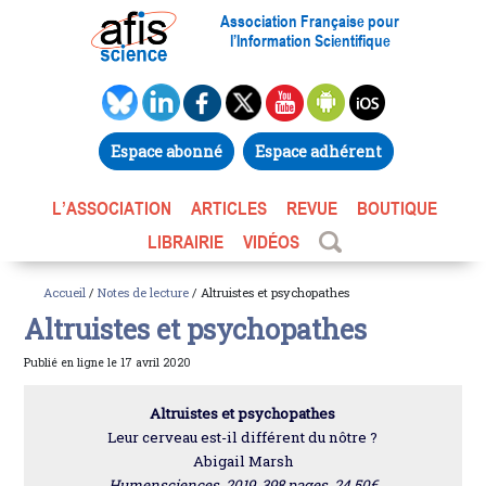
Association Française pour
l’Information Scientifique
Espace abonné
Espace adhérent
L’ASSOCIATION
ARTICLES
REVUE
BOUTIQUE
LIBRAIRIE
VIDÉOS
Accueil
/
Notes de lecture
/ Altruistes et psychopathes
Altruistes et psychopathes
Publié en ligne le 17 avril 2020
Altruistes et psychopathes
Leur cerveau est-il différent du nôtre ?
Abigail Marsh
Humensciences, 2019, 398 pages, 24,50€