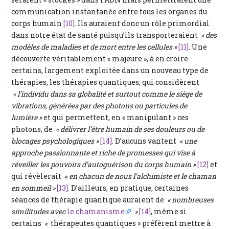
communication instantanée entre tous les organes du
corps humain
[10]
. Ils auraient donc un rôle primordial
dans notre état de santé puisqu’ils transporteraient
« des
modèles de maladies et de mort entre les cellules »
[11]
. Une
découverte véritablement « majeure », à en croire
certains, largement exploitée dans un nouveau type de
thérapies, les thérapies quantiques, qui considèrent
« l’individu dans sa globalité et surtout comme le siège de
vibrations, générées par des photons ou particules de
lumière »
et qui permettent, en « manipulant » ces
photons, de
« délivrer l’être humain de ses douleurs ou de
blocages psychologiques »
[14]
. D’aucuns vantent
« une
approche passionnante et riche de promesses qui vise à
réveiller les pouvoirs d’autoguérison du corps humain »
[12]
et
qui révèlerait
« en chacun de nous l’alchimiste et le chaman
en sommeil »
[13]
. D’ailleurs, en pratique, certaines
séances de thérapie quantique auraient de
« nombreuses
similitudes avec
le chamanisme
»
[14]
, même si
certains
«
thérapeutes quantiques » préfèrent mettre à