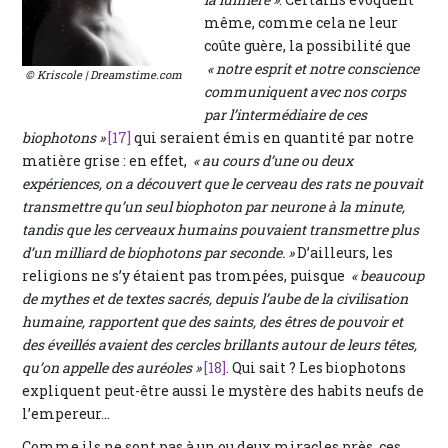
même, comme cela ne leur
coûte guère, la possibilité que
« notre esprit et notre conscience
© Kriscole | Dreamstime.com
communiquent avec nos corps
par l’intermédiaire de ces
biophotons »
[17]
qui seraient émis en quantité par notre
matière grise : en effet,
« au cours d’une ou deux
expériences, on a découvert que le cerveau des rats ne pouvait
transmettre qu’un seul biophoton par neurone à la minute,
tandis que les cerveaux humains pouvaient transmettre plus
d’un milliard de biophotons par seconde. »
D’ailleurs, les
religions ne s’y étaient pas trompées, puisque
« beaucoup
de mythes et de textes sacrés, depuis l’aube de la civilisation
humaine, rapportent que des saints, des êtres de pouvoir et
des éveillés avaient des cercles brillants autour de leurs têtes,
qu’on appelle des auréoles »
[18]
. Qui sait ? Les biophotons
expliquent peut-être aussi le mystère des habits neufs de
l’empereur…
Comme ils ne sont pas à un ou deux miracles près
,
ces