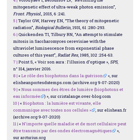
4 |
Volodyaev I, Beloussov LV, “Revisiting the
mitogenetic effect of ultra-weak photon emission”,
Front. Physiol.
, 2015, 6 :241.
5 |
Taylor GW, Harvey EN, “The theory of mitogenetic
radiation”,
Biological Bulletin
, 1931, 61 :280-293.
6 |
Quickenden TI, Tilbury RN, “An attempt to stimulate
mitosis in Saccharomyces cerevisiae with the
ultraviolet luminescence from exponential phase
cultures of this yeast”,
Radiat Res
, 1985, 102 :254-63.
7 |
Point S, « Voir son aura : l’illusion d’optique »,
SPS
,
n° 314, janvier 2016.
8 |
«
Le rôle des biophotons dans la guérison
», sur
elisheanportesdutemps.com (archive.org 9-07-2020)
9 |
«
Nous sommes des êtres de lumière (biophotons et
eau informée
) », sur cristalange.over-blog.com
10 |
«
Biophoton : la lumière est vivante, elle
communique avec toutes nos cellules »
, sur elishean.fr
(archive.org 9-07-2020)
11 |
«
N’importe quelle maladie et de mort cellulaire peut
être transmis par des ondes électromagnétiques
»,
sur arcturius.org