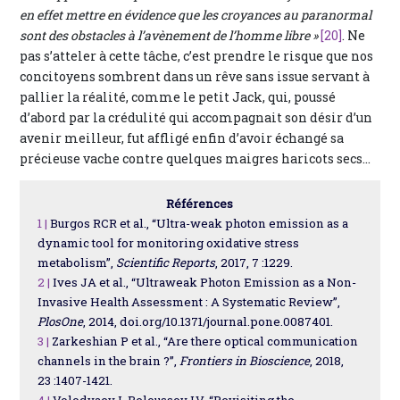
en effet mettre en évidence que les croyances au paranormal
sont des obstacles à l’avènement de l’homme libre »
[20]
. Ne
pas s’atteler à cette tâche, c’est prendre le risque que nos
concitoyens sombrent dans un rêve sans issue servant à
pallier la réalité, comme le petit Jack, qui, poussé
d’abord par la crédulité qui accompagnait son désir d’un
avenir meilleur, fut affligé enfin d’avoir échangé sa
précieuse vache contre quelques maigres haricots secs…
Références
1 |
Burgos RCR et al., “Ultra-weak photon emission as a
dynamic tool for monitoring oxidative stress
metabolism”,
Scientific Reports
, 2017, 7 :1229.
2 |
Ives JA et al., “Ultraweak Photon Emission as a Non-
Invasive Health Assessment : A Systematic Review”,
PlosOne
, 2014, doi.org/10.1371/journal.pone.0087401.
3 |
Zarkeshian P et al., “Are there optical communication
channels in the brain ?”,
Frontiers in Bioscience
, 2018,
23 :1407-1421.