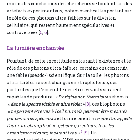
moins des conclusions des chercheurs se fondent sur des
artefacts expérimentaux, notamment celles portant sur
le rôle de ces photons ultra-faibles sur la division
cellulaire, qui restent hautement spéculatives et
controversées [
5
,
6
].
La lumière enchantée
Pourtant, de cette incertitude entourant l’existence et le
rôle de ces photons ultra-faibles, certains ont construit
une fable (pseudo-) scientifique. Sur la toile, les photons
ultra-faibles se sont changés en « biophotons », des
particules que l’ensemble des êtres vivants seraient
capables de produire.
« D’origine non thermique »
et émis
« dans le spectre visible et ultraviolet »
[8]
, ces biophotons
« ne peuvent être vus à l’œil nu, mais peuvent être mesurés
par des outils spéciaux »
et formeraient
« ce que l’on appelle
l’aura, un champ bioénergétique qui entoure tous les
3
organismes vivants, incluant l’eau »
[9]
. Ils
seraient « stockés » dans l’ADN mais permettraient une