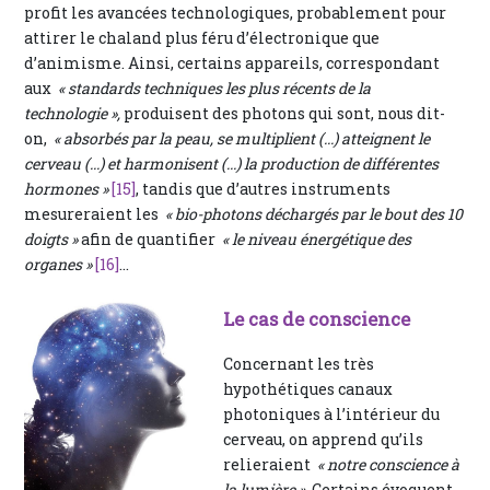
profit les avancées technologiques, probablement pour
attirer le chaland plus féru d’électronique que
d’animisme. Ainsi, certains appareils, correspondant
aux
« standards techniques les plus récents de la
technologie »,
produisent des photons qui sont, nous dit-
on,
« absorbés par la peau, se multiplient (...) atteignent le
cerveau (...) et harmonisent (...) la production de différentes
hormones »
[15]
, tandis que d’autres instruments
mesureraient les
« bio-photons déchargés par le bout des 10
doigts »
afin de quantifier
« le niveau énergétique des
organes »
[16]
…
Le cas de conscience
Concernant les très
hypothétiques canaux
photoniques à l’intérieur du
cerveau, on apprend qu’ils
relieraient
« notre conscience à
la lumière »
. Certains évoquent