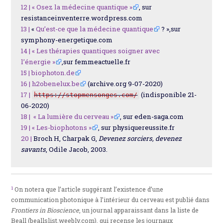
12 |
« Osez la médecine quantique »
, sur
resistanceinventerre.wordpress.com
13 |
«
Qu’est-ce que la médecine quantique
? »,sur
symphony-energetique.com
14 |
« Les thérapies quantiques soigner avec
l’énergie »
,sur femmeactuelle.fr
15 |
biophoton.de
16 |
h2obenelux.be
(archive.org 9-07-2020)
17 |
(indisponible 21-
https://stopmensonges.com/
06-2020)
18 |
« La lumière du cerveau »
, sur eden-saga.com
19 |
« Les-biophotons »
, sur physiquereussite.fr
20 |
Broch H, Charpak G,
Devenez sorciers, devenez
savants
, Odile Jacob, 2003.
1
On notera que l’article suggérant l’existence d’une
communication photonique à l’intérieur du cerveau est publié dans
Frontiers in Bioscience
, un journal apparaissant dans la liste de
Beall (beallslist.weebly.com), qui recense les journaux