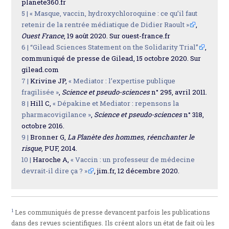
planete360.fr
5 |
« Masque, vaccin, hydroxychloroquine : ce qu’il faut
retenir de la rentrée médiatique de Didier Raoult »
,
Ouest France
, 19 août 2020. Sur ouest-france.fr
6 |
“Gilead Sciences Statement on the Solidarity Trial”
,
communiqué de presse de Gilead, 15 octobre 2020. Sur
gilead.com
7 |
Krivine JP,
« Mediator : l’expertise publique
fragilisée »
,
Science et pseudo-sciences
n° 295, avril 2011.
8 |
Hill C,
« Dépakine et Mediator : repensons la
pharmacovigilance »
,
Science et pseudo-sciences
n° 318,
octobre 2016.
9 |
Bronner G,
La Planète des hommes, réenchanter le
risque
, PUF, 2014.
10 |
Haroche A,
« Vaccin : un professeur de médecine
devrait-il dire ça ? »
, jim.fr, 12 décembre 2020.
1
Les communiqués de presse devancent parfois les publications
dans des revues scientifiques. Ils créent alors un état de fait où les