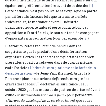
du tout l’intention de se faire vacciner et quatre sur dix
également préfèrent attendre avant de se décider
[1]
.
Cette défiance n’est pas nouvelle et s’explique en partie
par différents facteurs tels que la crainte d’effets
indésirables, la méfiance envers l’industrie
pharmaceutique, le naturel perçu comme bon par
opposition à l’« artificiel », le tout sur fond de campagnes
d’opposants à la vaccination (voir par exemple
[2]
).
Il serait toutefois réducteur de ne voir dans ce
scepticisme que le produit d’une désinformation
organisée. Certes, les théories complotistes sont bien
présentes et parfois relayées dans de grands médias
(voir l’article
« L’arbre du complotisme et la forêt de la
r
désinformation »
de Jean-Paul Krivine). Ainsi, le P
Perronne (dont nous avions déjà rendu compte des
graves dérapages
[3]
) déclarait-il sur France 3 le 18
octobre 2020 que les mesures de gestion de crise relèvent
d’une
« instrumentalisation de la peur »
pour permettre
« l’arrivée du vaccin qui ne va servir à rien »
et que si des
malades gardent des séquelles,
« c’est parce qu’ils n’ont pas