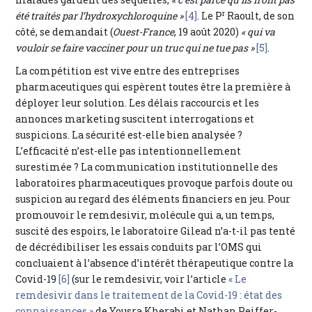
r
été traités par l’hydroxychloroquine »
[4]
. Le P
Raoult, de son
côté, se demandait (
Ouest-France
, 19 août 2020)
« qui va
vouloir se faire vacciner pour un truc qui ne tue pas »
[5]
.
La compétition est vive entre des entreprises
pharmaceutiques qui espèrent toutes être la première à
déployer leur solution. Les délais raccourcis et les
annonces marketing suscitent interrogations et
suspicions. La sécurité est-elle bien analysée ?
L’efficacité n’est-elle pas intentionnellement
surestimée ? La communication institutionnelle des
laboratoires pharmaceutiques provoque parfois doute ou
suspicion au regard des éléments financiers en jeu. Pour
promouvoir le remdesivir, molécule qui a, un temps,
suscité des espoirs, le laboratoire Gilead n’a-t-il pas tenté
de décrédibiliser les essais conduits par l’OMS qui
concluaient à l’absence d’intérêt thérapeutique contre la
Covid-19
[6]
(sur le remdesivir, voir l’article
« Le
remdesivir dans le traitement de la Covid-19 : état des
connaissances »
de Yousra Kherabi et Nathan Peiffer-