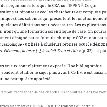
2
s des organismes tels que le CEA ou l’IFPEN
. Ce qui
questions et réponses avec les chercheurs est complété pa
echniques), des schémas qui présentent le fonctionnemen
d quelques définitions sont nécessaires. Les explications
i n’ont qu’une formation scientifique de base. On pourra
emment désigné par sa formule chimique CO
2
et non par 
z carbonique »
utilisée à plusieurs reprises pour le désigne
e éléments, la terre [...], le soleil, l’eau et l’air »
(p. 32) est plu
t les enjeux sont clairement exposés. Une bibliographie
voudront étudier le sujet plus avant. Ce livre est aussi 
qui ne peut qu’être apprécié.
striction géographique des chercheurs consultés n’enlève rien
ies alternatives. IFPEN : Institut français du pétrole –