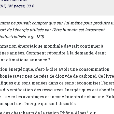
15, 192 pages, 30 €
’homme ne pouvait compter que sur lui-même pour produire u
port de l’énergie utilisée par l’être humain est largement
ndustrialisés. » (p. 189)
ommation énergétique mondiale devrait continuer à
ines années. Comment répondre à la demande, étant
nt climatique annoncé ?
nsition énergétique, c’est-à-dire avoir une consommation
onée (avec peu de rejet de dioxyde de carbone). Ce livre
tifiques qui sont menées dans ce sens : économiser l’éner
 La diversification des ressources énergétiques est abordée
se... avec les avantages et inconvénients de chacune. Enfi
ansport de l’énergie qui sont discutés.
1
age des chercheurs de la région Rhône-Alpes
, qui