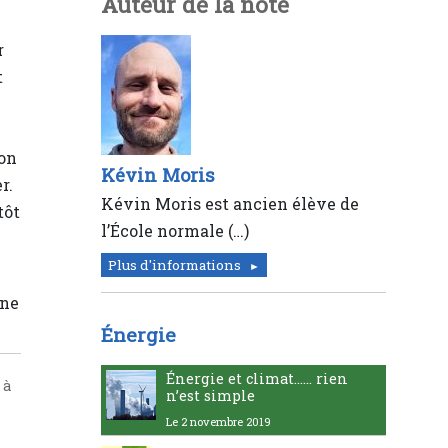
Auteur de la note
r
t
son
Kévin Moris
r.
Kévin Moris est ancien élève de
tôt
l’École normale (…)
Plus d'informations
une
Énergie
Énergie et climat...... rien
 à
n’est simple
Le 2 novembre 2019