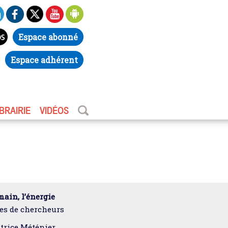
Espace abonné
Espace adhérent
IBRAIRIE
VIDÉOS
ain, l’énergie
es de chercheurs
trice Méténier