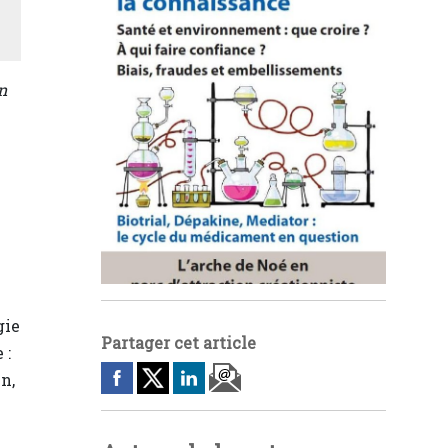
n
gie
Partager cet article
 :
n,