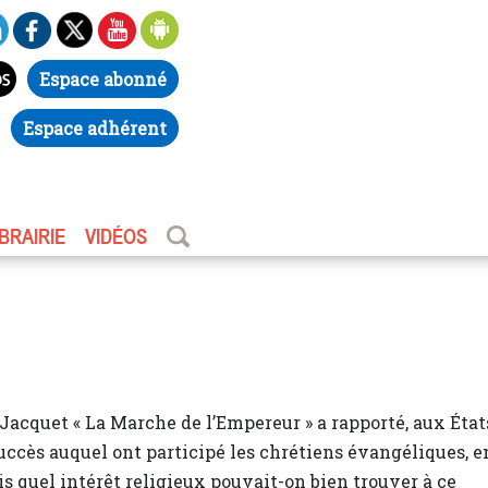
Espace abonné
Espace adhérent
IBRAIRIE
VIDÉOS
Jacquet « La Marche de l’Empereur » a rapporté, aux État
succès auquel ont participé les chrétiens évangéliques, e
is quel intérêt religieux pouvait-on bien trouver à ce