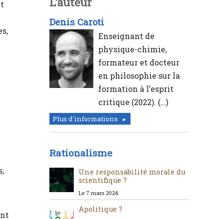
L'auteur
et
Denis Caroti
s,
Enseignant de
physique-chimie,
formateur et docteur
en philosophie sur la
formation à l’esprit
critique (2022). (…)
Plus d'informations
Rationalisme
s,
Une responsabilité morale du
scientifique ?
Le 7 mars 2024
Apolitique ?
ont