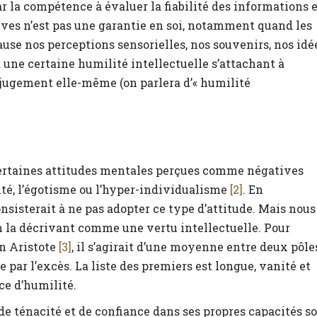
ar la compétence à évaluer la fiabilité des informations 
uves n’est pas une garantie en soi, notamment quand les
se nos perceptions sensorielles, nos souvenirs, nos idée
à une certaine humilité intellectuelle s’attachant à
e jugement elle-même (on parlera d’« humilité
 certaines attitudes mentales perçues comme négatives
anité, l’égotisme ou l’hyper-individualisme
[2]
. En
sisterait à ne pas adopter ce type d’attitude. Mais nous
n la décrivant comme une vertu intellectuelle. Pour
on Aristote
[3]
, il s’agirait d’une moyenne entre deux pôle
re par l’excès. La liste des premiers est longue, vanité et
e d’humilité.
de ténacité et de confiance dans ses propres capacités s