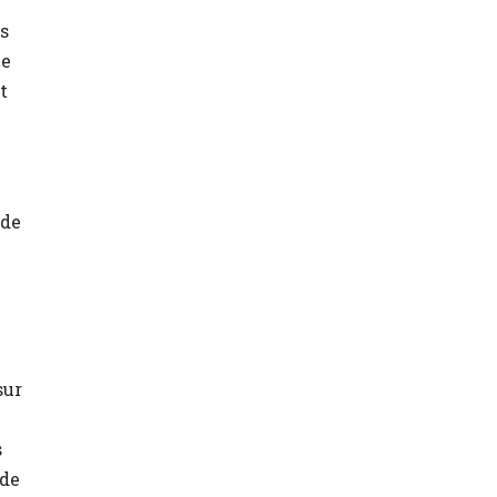
és
ce
t
 de
sur
s
 de