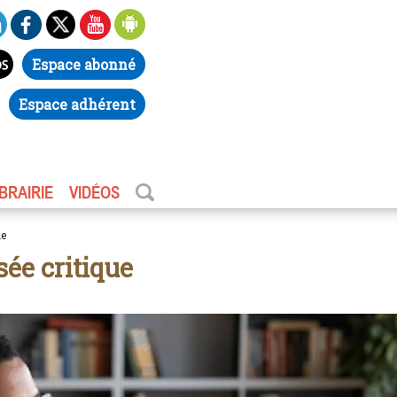
Espace abonné
Espace adhérent
IBRAIRIE
VIDÉOS
ue
ée critique