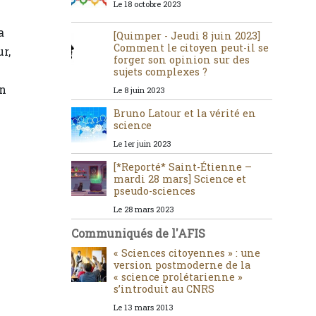
Le 18 octobre 2023
a
[Quimper - Jeudi 8 juin 2023]
Comment le citoyen peut-il se
r,
forger son opinion sur des
sujets complexes ?
on
Le 8 juin 2023
Bruno Latour et la vérité en
science
Le 1er juin 2023
[*Reporté* Saint-Étienne –
mardi 28 mars] Science et
pseudo-sciences
Le 28 mars 2023
Communiqués de l'AFIS
« Sciences citoyennes » : une
version postmoderne de la
« science prolétarienne »
s’introduit au CNRS
Le 13 mars 2013