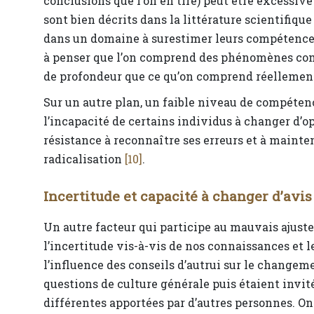
conclusions que l’on en tire) peut être excessive 
sont bien décrits dans la littérature scientifiqu
dans un domaine à surestimer leurs compétenc
à penser que l’on comprend des phénomènes com
de profondeur que ce qu’on comprend réellemen
Sur un autre plan, un faible niveau de compéte
l’incapacité de certains individus à changer d’o
résistance à reconnaître ses erreurs et à maint
radicalisation
[10]
.
Incertitude et capacité à changer d’avis
Un autre facteur qui participe au mauvais ajust
l’incertitude vis-à-vis de nos connaissances et l
l’influence des conseils d’autrui sur le changem
questions de culture générale puis étaient invit
différentes apportées par d’autres personnes. On