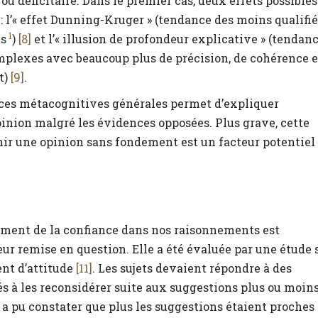
ou déficitaire. Dans le premier cas, deux effets possibles
e : l’« effet Dunning-Kruger » (tendance des moins qualifi
1
es
)
[8]
et l’« illusion de profondeur explicative » (tendan
plexes avec beaucoup plus de précision, de cohérence e
t)
[9]
.
nces métacognitives générales permet d’expliquer
pinion malgré les évidences opposées. Plus grave, cette
enir une opinion sans fondement est un facteur potentiel
ement de la confiance dans nos raisonnements est
eur remise en question. Elle a été évaluée par une étude 
ent d’attitude
[11]
. Les sujets devaient répondre à des
és à les reconsidérer suite aux suggestions plus ou moin
 a pu constater que plus les suggestions étaient proches