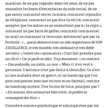
machine, de ne pas regarder dans les yeux, de ne pas
connaître les bases élémentaires du code social, de ne
pas savoir comment serrer la main, comment répondre
au téléphone, comment ne pas dire la vérité, comment
accepter que les autres ne se soumettent pas à « la règle »,
comment ne pas faire de gaffes, comment commencer
un mail ou comment le terminer autrement que par la
formule :
« … que je demeure avec un zèle respectueux de SON
EXCELLENCE, le très humble, très obéissant et très fidèle
serviteur »,
toutes ces « anomalies » l’ont fait prendre pour
un idiot «
Car je parle en idiot. Trop lentement. »,
ou comme
« Une andouille, un crétin, un taré. ».
Mais il n’en veut à
personne. L’autisme n’est pas facile à identifier. Ce n’est
ni une maladie dont on guérit, ni un handicap que l’on
peut compenser avec une voiture ou un fauteuil, comme
un handicap moteur. Une forme de folie, pourquoi pas ?
« En somme, être normal est bien triste. Je préfère la
compagnie des fous. »
Considéré comme psychotique et schizophrène par les